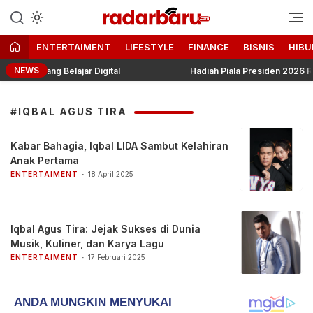
Informasi Berita Terbaru dan
radarbaru.com
Terkini Hari Ini
ENTERTAIMENT
LIFESTYLE
FINANCE
BISNIS
HIBU
NEWS
ke Ruang Belajar Digital
Hadiah Piala Presiden 2026 Resmi
#IQBAL AGUS TIRA
Kabar Bahagia, Iqbal LIDA Sambut Kelahiran
Anak Pertama
ENTERTAIMENT
18 April 2025
Iqbal Agus Tira: Jejak Sukses di Dunia
Musik, Kuliner, dan Karya Lagu
ENTERTAIMENT
17 Februari 2025