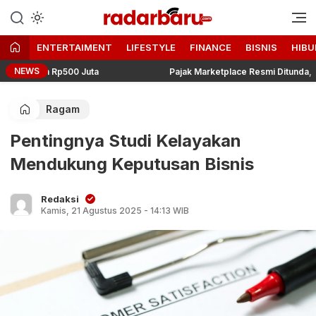
Informasi Berita Terbaru dan
radarbaru.com
Terkini Hari Ini
ENTERTAIMENT
LIFESTYLE
FINANCE
BISNIS
HIBU
NEWS
an Rp500 Juta
Pajak Marketplace Resmi Ditunda, Menkeu P
Ragam
Pentingnya Studi Kelayakan
Mendukung Keputusan Bisnis
Redaksi
Kamis, 21 Agustus 2025 - 14:13 WIB