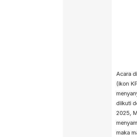
Acara d
(ikon K
menyany
diikuti
2025, M
menyamp
maka ma