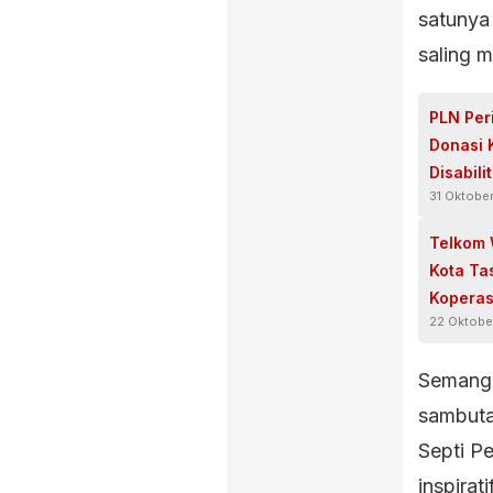
satunya 
saling 
PLN Per
Donasi 
Disabili
31 Oktobe
Telkom 
Kota Ta
Koperas
22 Oktobe
Semanga
sambuta
Septi P
inspirat