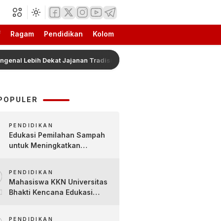
f
Ragam
Pendidikan
Kolom
Lebih Dekat Jajanan Tradisional Pleret Khas Bojonegoro Bersama Pe
POPULER
PENDIDIKAN
Edukasi Pemilahan Sampah
untuk Meningkatkan
Kesadaran Lingkungan Sejak
2
Dini di SDN Pacul 1 dan TK
PENDIDIKAN
Kartini
Mahasiswa KKN Universitas
Bhakti Kencana Edukasi
Siswa SDN Sindur 02 Lewat
Program SIGERCEP
PENDIDIKAN