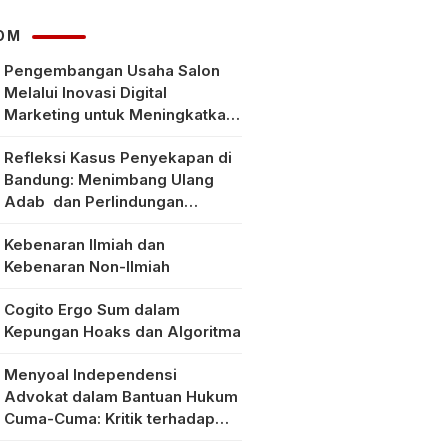
OM
Pengembangan Usaha Salon
Melalui Inovasi Digital
Marketing untuk Meningkatkan
Pendapatan Masyarakat pada
Refleksi Kasus Penyekapan di
Salon Mitra, Selong Lombok
Bandung: Menimbang Ulang
Timur
Adab dan Perlindungan
Perempuan di Era Modern
Kebenaran Ilmiah dan
Kebenaran Non-Ilmiah
Cogito Ergo Sum dalam
Kepungan Hoaks dan Algoritma
Menyoal Independensi
Advokat dalam Bantuan Hukum
Cuma-Cuma: Kritik terhadap
Implementasi Pasal 56 Ayat (1)