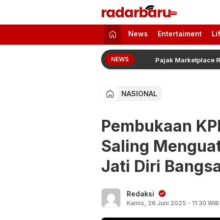
radarbaru.com
Informasi Berita Terbaru dan Terkini H
News
Entertaiment
Li
NEWS
Dapat Tambahan Rp500 Juta
Pajak Marketplace Resmi 
NASIONAL
Pembukaan KPI
Saling Mengua
Jati Diri Bangs
Redaksi
Kamis, 26 Juni 2025 - 11:30 WIB