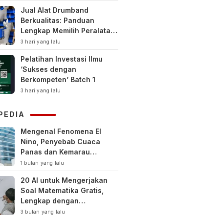
Jual Alat Drumband
Berkualitas: Panduan
Lengkap Memilih Peralatan
Drumband Terbaik untuk
3 hari yang lalu
Sekolah, Instansi, dan
Pelatihan Investasi Ilmu
Komunitas
‘Sukses dengan
Berkompeten’ Batch 1
3 hari yang lalu
PEDIA
Mengenal Fenomena El
Nino, Penyebab Cuaca
Panas dan Kemarau
Panjang
1 bulan yang lalu
20 AI untuk Mengerjakan
Soal Matematika Gratis,
Lengkap dengan
Pembahasan
3 bulan yang lalu