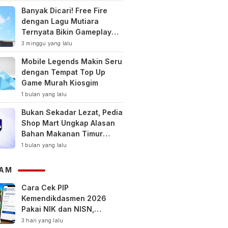
Banyak Dicari! Free Fire
dengan Lagu Mutiara
Ternyata Bikin Gameplay
Makin Keren
3 minggu yang lalu
Mobile Legends Makin Seru
dengan Tempat Top Up
Game Murah Kiosgim
1 bulan yang lalu
Bukan Sekadar Lezat, Pedia
Shop Mart Ungkap Alasan
Bahan Makanan Timur
Tengah Jadi Tren Gaya
1 bulan yang lalu
Hidup Sehat Modern
AM
Cara Cek PIP
Kemendikdasmen 2026
Pakai NIK dan NISN,
Bantuan hingga Rp1,8 Juta
3 hari yang lalu