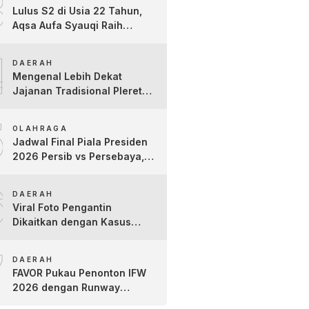
3
Lulus S2 di Usia 22 Tahun,
Aqsa Aufa Syauqi Raih
Predikat Cumlaude Terbaik
4
DAERAH
Mengenal Lebih Dekat
Jajanan Tradisional Pleret
Khas Bojonegoro Bersama
5
Pelaku Usaha Lokal
OLAHRAGA
Jadwal Final Piala Presiden
2026 Persib vs Persebaya,
Jam Tayang dan Link Live
6
Streaming
DAERAH
Viral Foto Pengantin
Dikaitkan dengan Kasus
Yank Uwes Yank, Ini
7
Klarifikasi Faktanya
DAERAH
FAVOR Pukau Penonton IFW
2026 dengan Runway
Teatrikal “The Pixies Tales”