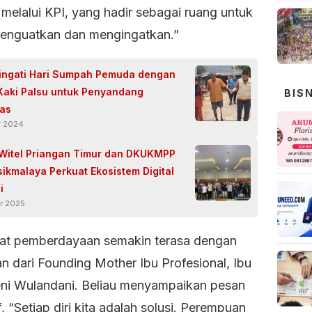
melalui KPI, yang hadir sebagai ruang untuk
menguatkan dan mengingatkan.”
ingati Hari Sumpah Pemuda dengan
Kaki Palsu untuk Penyandang
BIS
tas
r 2024
Witel Priangan Timur dan DKUKMPP
sikmalaya Perkuat Ekosistem Digital
i
r 2025
t pemberdayaan semakin terasa dengan
n dari Founding Mother Ibu Profesional, Ibu
eni Wulandani. Beliau menyampaikan pesan
if, “Setiap diri kita adalah solusi. Perempuan