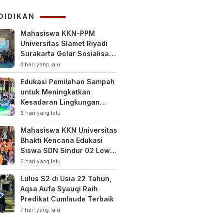
KUHAP
DIDIKAN
Mahasiswa KKN-PPM
Universitas Slamet Riyadi
Surakarta Gelar Sosialisasi
Pengelolaan Keuangan
3 hari yang lalu
Keluarga
Edukasi Pemilahan Sampah
untuk Meningkatkan
Kesadaran Lingkungan
Sejak Dini di SDN Pacul 1
6 hari yang lalu
dan TK Kartini
Mahasiswa KKN Universitas
Bhakti Kencana Edukasi
Siswa SDN Sindur 02 Lewat
Program SIGERCEP
6 hari yang lalu
Lulus S2 di Usia 22 Tahun,
Aqsa Aufa Syauqi Raih
Predikat Cumlaude Terbaik
7 hari yang lalu