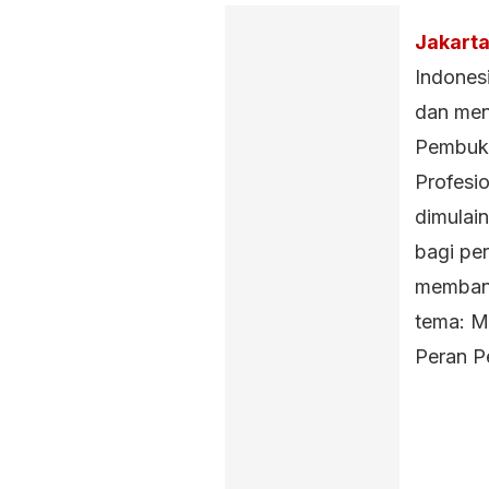
Jakarta
Indones
dan men
Pembuka
Profesio
dimulai
bagi pe
membangu
tema: M
Peran P