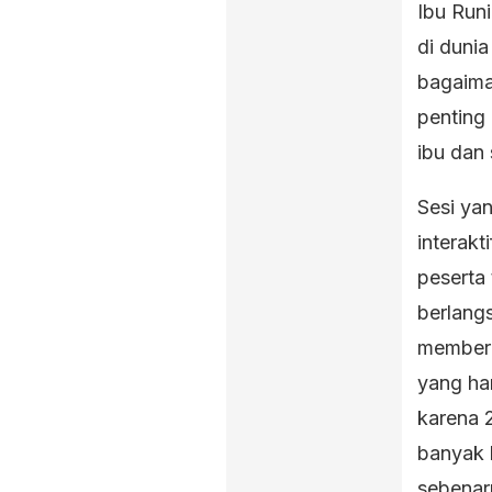
Ibu Run
di dunia
bagaima
penting
ibu dan 
Sesi yan
interakt
peserta 
berlangs
memberik
yang har
karena 2
banyak 
sebenar