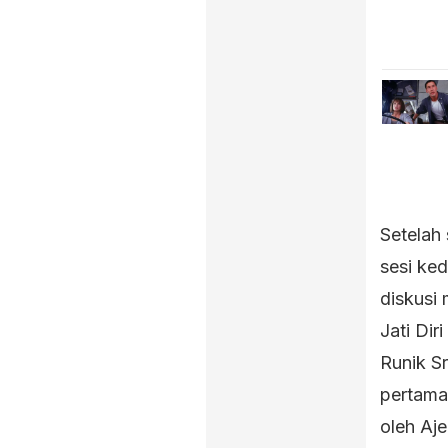
Setelah
sesi ked
diskusi
Jati Di
Runik S
pertama
oleh Aj