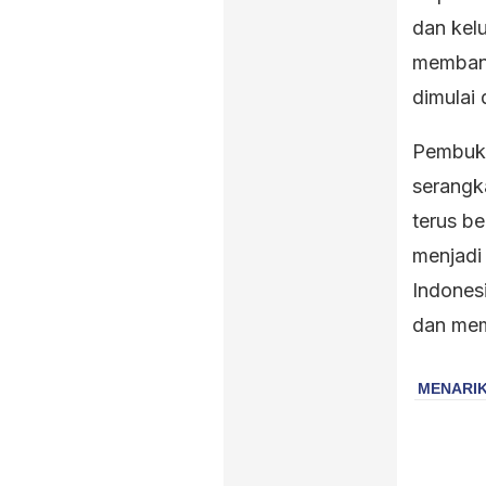
dan kel
membang
dimulai 
Pembuka
serangka
terus b
menjadi
Indones
dan memp