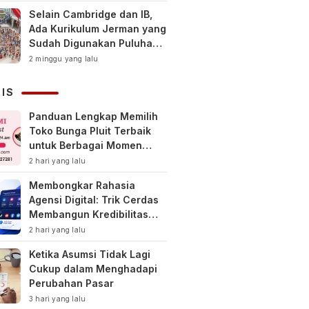
Selain Cambridge dan IB,
Ada Kurikulum Jerman yang
Sudah Digunakan Puluhan
Tahun di Indonesia
2 minggu yang lalu
NIS
Panduan Lengkap Memilih
Toko Bunga Pluit Terbaik
untuk Berbagai Momen
Spesial
2 hari yang lalu
Membongkar Rahasia
Agensi Digital: Trik Cerdas
Membangun Kredibilitas
Toko Online Baru
2 hari yang lalu
Ketika Asumsi Tidak Lagi
Cukup dalam Menghadapi
Perubahan Pasar
3 hari yang lalu