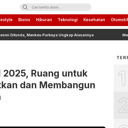
ari Ini
festyle
Bisnis
Hiburan
Teknologi
Kesehatan
Otomoti
Ditunda, Menkeu Purbaya Ungkap Alasannya
Mengenal 
TER
1
 2025, Ruang untuk
tkan dan Membangun
a