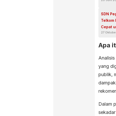
20 Juni 2
SDN Peg
Telkom 
Cepat u
27 Oktobe
Apa i
Analisis
yang di
publik, 
dampak 
rekomen
Dalam pr
sekadar