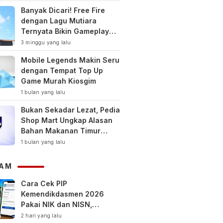
Banyak Dicari! Free Fire
dengan Lagu Mutiara
Ternyata Bikin Gameplay
Makin Keren
3 minggu yang lalu
Mobile Legends Makin Seru
dengan Tempat Top Up
Game Murah Kiosgim
1 bulan yang lalu
Bukan Sekadar Lezat, Pedia
Shop Mart Ungkap Alasan
Bahan Makanan Timur
Tengah Jadi Tren Gaya
1 bulan yang lalu
Hidup Sehat Modern
AM
Cara Cek PIP
Kemendikdasmen 2026
Pakai NIK dan NISN,
Bantuan hingga Rp1,8 Juta
2 hari yang lalu