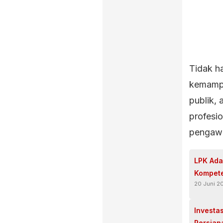
Tidak h
kemampu
publik, 
profesio
pengawa
LPK Ada
Kompete
20 Juni 2
Investa
Persiap