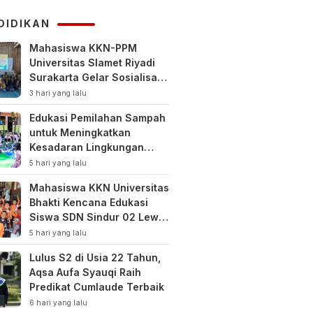
KUHAP
DIDIKAN
Mahasiswa KKN-PPM
Universitas Slamet Riyadi
Surakarta Gelar Sosialisasi
Pengelolaan Keuangan
3 hari yang lalu
Keluarga
Edukasi Pemilahan Sampah
untuk Meningkatkan
Kesadaran Lingkungan
Sejak Dini di SDN Pacul 1
5 hari yang lalu
dan TK Kartini
Mahasiswa KKN Universitas
Bhakti Kencana Edukasi
Siswa SDN Sindur 02 Lewat
Program SIGERCEP
5 hari yang lalu
Lulus S2 di Usia 22 Tahun,
Aqsa Aufa Syauqi Raih
Predikat Cumlaude Terbaik
6 hari yang lalu