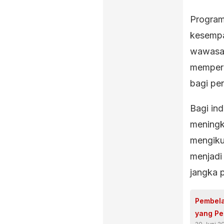
Program
kesempa
wawasan
mempero
bagi pe
Bagi ind
meningk
mengikut
menjadi
jangka 
Pembela
yang Per