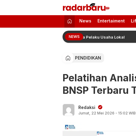
radarbaru.com
Informasi Berita Terbaru dan Terkini H
News
Entertaiment
Li
NEWS
al Pleret Khas Bojonegoro Bersama Pelaku Usaha Lokal
PENDIDIKAN
Pelatihan Anali
BNSP Terbaru Ta
Redaksi
Jumat, 22 Mei 2026 - 15:02 WIB