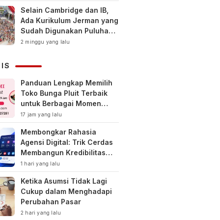
Selain Cambridge dan IB,
Ada Kurikulum Jerman yang
Sudah Digunakan Puluhan
Tahun di Indonesia
2 minggu yang lalu
NIS
Panduan Lengkap Memilih
Toko Bunga Pluit Terbaik
untuk Berbagai Momen
Spesial
17 jam yang lalu
Membongkar Rahasia
Agensi Digital: Trik Cerdas
Membangun Kredibilitas
Toko Online Baru
1 hari yang lalu
Ketika Asumsi Tidak Lagi
Cukup dalam Menghadapi
Perubahan Pasar
2 hari yang lalu