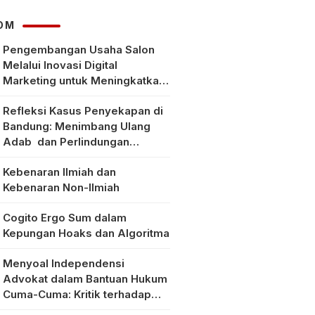
Pelaku Usaha Lokal
OM
Pengembangan Usaha Salon
Melalui Inovasi Digital
Marketing untuk Meningkatkan
Pendapatan Masyarakat pada
Refleksi Kasus Penyekapan di
Salon Mitra, Selong Lombok
Bandung: Menimbang Ulang
Timur
Adab dan Perlindungan
Perempuan di Era Modern
Kebenaran Ilmiah dan
Kebenaran Non-Ilmiah
Cogito Ergo Sum dalam
Kepungan Hoaks dan Algoritma
Menyoal Independensi
Advokat dalam Bantuan Hukum
Cuma-Cuma: Kritik terhadap
Implementasi Pasal 56 Ayat (1)