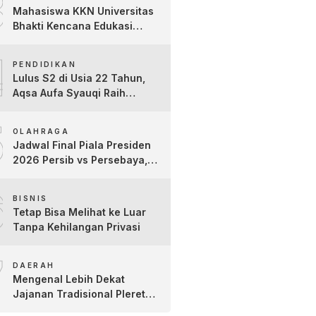
3
Kartini
Mahasiswa KKN Universitas
Bhakti Kencana Edukasi
Siswa SDN Sindur 02 Lewat
4
Program SIGERCEP
PENDIDIKAN
Lulus S2 di Usia 22 Tahun,
Aqsa Aufa Syauqi Raih
Predikat Cumlaude Terbaik
5
OLAHRAGA
Jadwal Final Piala Presiden
2026 Persib vs Persebaya,
Jam Tayang dan Link Live
6
Streaming
BISNIS
Tetap Bisa Melihat ke Luar
Tanpa Kehilangan Privasi
7
DAERAH
Mengenal Lebih Dekat
Jajanan Tradisional Pleret
Khas Bojonegoro Bersama