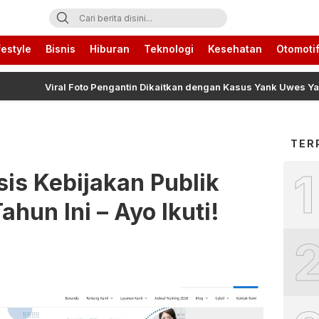
ari Ini
festyle
Bisnis
Hiburan
Teknologi
Kesehatan
Otomoti
Viral Foto Pengantin Dikaitkan dengan Kasus Yank Uwes Yank, Ini K
TER
1
sis Kebijakan Publik
hun Ini – Ayo Ikuti!