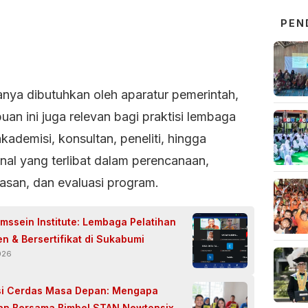
PEN
anya dibutuhkan oleh aparatur pemerintah,
an ini juga relevan bagi praktisi lembaga
akademisi, konsultan, peneliti, hingga
nal yang terlibat dalam perencanaan,
san, dan evaluasi program.
mssein Institute: Lembaga Pelatihan
n & Bersertifikat di Sukabumi
026
si Cerdas Masa Depan: Mengapa
an Bersama Bimbel STAN Newtonsix