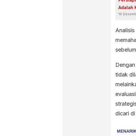
Adalah 
16 Desemb
Analisi
memaham
sebelum
Dengan 
tidak d
melaink
evaluas
strategi
dicari d