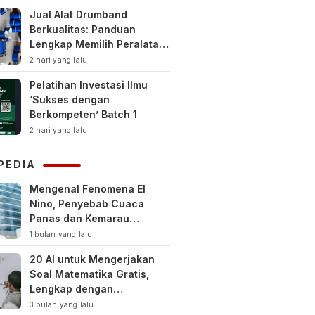
Jual Alat Drumband
Berkualitas: Panduan
Lengkap Memilih Peralatan
Drumband Terbaik untuk
2 hari yang lalu
Sekolah, Instansi, dan
Pelatihan Investasi Ilmu
Komunitas
‘Sukses dengan
Berkompeten’ Batch 1
2 hari yang lalu
PEDIA
Mengenal Fenomena El
Nino, Penyebab Cuaca
Panas dan Kemarau
Panjang
1 bulan yang lalu
20 AI untuk Mengerjakan
Soal Matematika Gratis,
Lengkap dengan
Pembahasan
3 bulan yang lalu