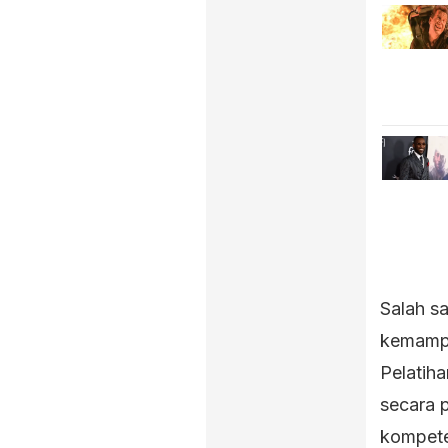
Salah sa
kemampu
Pelatiha
secara 
kompeten