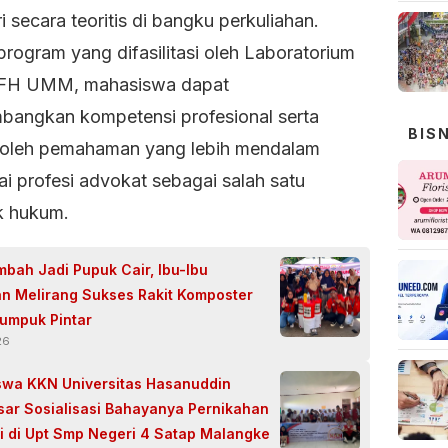
ri secara teoritis di bangku perkuliahan.
program yang difasilitasi oleh Laboratorium
FH UMM, mahasiswa dapat
angkan kompetensi profesional serta
BIS
leh pemahaman yang lebih mendalam
i profesi advokat sebagai salah satu
k hukum.
mbah Jadi Pupuk Cair, Ibu-Ibu
n Melirang Sukses Rakit Komposter
umpuk Pintar
26
wa KKN Universitas Hasanuddin
ar Sosialisasi Bahayanya Pernikahan
ni di Upt Smp Negeri 4 Satap Malangke