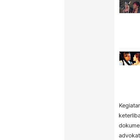
Kegiatan
keterli
dokumen
advokat