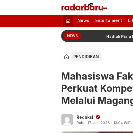
radarbaru.com
Informasi Berita Terbaru dan Terkini H
News
Entertaiment
Li
NEWS
i Lisan ke Ruang Belajar Digital
Hadiah Piala Presid
PENDIDIKAN
Mahasiswa Fa
Perkuat Kompe
Melalui Magang
Redaksi
Rabu, 17 Juni 2026 - 13:04 WIB