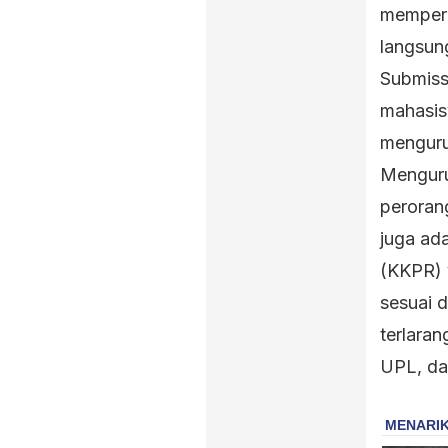
mempero
langsun
Submiss
mahasis
menguru
Menguru
perorang
juga ad
(KKPR) 
sesuai 
terlara
UPL, d