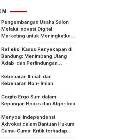
OM
Pengembangan Usaha Salon
Melalui Inovasi Digital
Marketing untuk Meningkatkan
Pendapatan Masyarakat pada
Refleksi Kasus Penyekapan di
Salon Mitra, Selong Lombok
Bandung: Menimbang Ulang
Timur
Adab dan Perlindungan
Perempuan di Era Modern
Kebenaran Ilmiah dan
Kebenaran Non-Ilmiah
Cogito Ergo Sum dalam
Kepungan Hoaks dan Algoritma
Menyoal Independensi
Advokat dalam Bantuan Hukum
Cuma-Cuma: Kritik terhadap
Implementasi Pasal 56 Ayat (1)