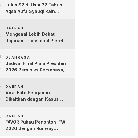
3
Lulus S2 di Usia 22 Tahun,
Aqsa Aufa Syauqi Raih
Predikat Cumlaude Terbaik
4
DAERAH
Mengenal Lebih Dekat
Jajanan Tradisional Pleret
Khas Bojonegoro Bersama
5
Pelaku Usaha Lokal
OLAHRAGA
Jadwal Final Piala Presiden
2026 Persib vs Persebaya,
Jam Tayang dan Link Live
6
Streaming
DAERAH
Viral Foto Pengantin
Dikaitkan dengan Kasus
Yank Uwes Yank, Ini
7
Klarifikasi Faktanya
DAERAH
FAVOR Pukau Penonton IFW
2026 dengan Runway
Teatrikal “The Pixies Tales”