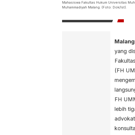
Mahasiswa Fakultas Hukum Universitas Mu
Muhammadiyah Malang. (Foto: Dok/Ist).
Malang
yang di
Fakulta
(FH UMM
mengem
langsun
FH UMM
lebih ti
advokat
konsult