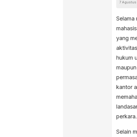
7 Agustus
Selama 
mahasis
yang me
aktivita
hukum u
maupun 
permasa
kantor 
memaham
landasa
perkara.
Selain 