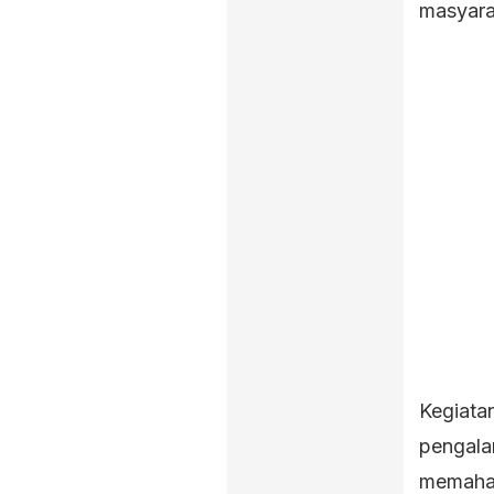
masyara
Kegiata
pengala
memaham