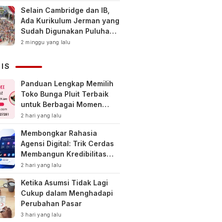
Selain Cambridge dan IB,
Ada Kurikulum Jerman yang
Sudah Digunakan Puluhan
Tahun di Indonesia
2 minggu yang lalu
NIS
Panduan Lengkap Memilih
Toko Bunga Pluit Terbaik
untuk Berbagai Momen
Spesial
2 hari yang lalu
Membongkar Rahasia
Agensi Digital: Trik Cerdas
Membangun Kredibilitas
Toko Online Baru
2 hari yang lalu
Ketika Asumsi Tidak Lagi
Cukup dalam Menghadapi
Perubahan Pasar
3 hari yang lalu