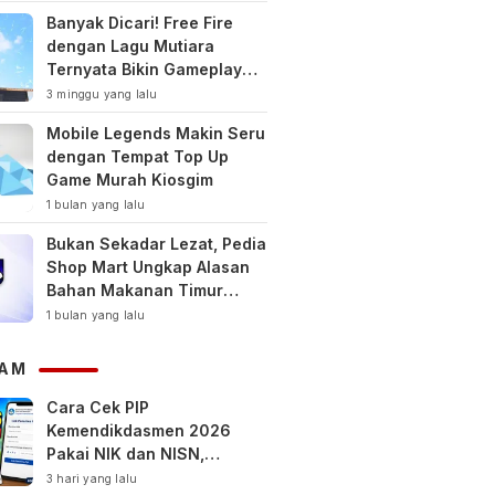
Banyak Dicari! Free Fire
dengan Lagu Mutiara
Ternyata Bikin Gameplay
Makin Keren
3 minggu yang lalu
Mobile Legends Makin Seru
dengan Tempat Top Up
Game Murah Kiosgim
1 bulan yang lalu
Bukan Sekadar Lezat, Pedia
Shop Mart Ungkap Alasan
Bahan Makanan Timur
Tengah Jadi Tren Gaya
1 bulan yang lalu
Hidup Sehat Modern
AM
Cara Cek PIP
Kemendikdasmen 2026
Pakai NIK dan NISN,
Bantuan hingga Rp1,8 Juta
3 hari yang lalu