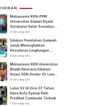
KUHAP
DIDIKAN
Mahasiswa KKN-PPM
Universitas Slamet Riyadi
Surakarta Gelar Sosialisasi
Pengelolaan Keuangan
3 hari yang lalu
Keluarga
Edukasi Pemilahan Sampah
untuk Meningkatkan
Kesadaran Lingkungan
Sejak Dini di SDN Pacul 1
6 hari yang lalu
dan TK Kartini
Mahasiswa KKN Universitas
Bhakti Kencana Edukasi
Siswa SDN Sindur 02 Lewat
Program SIGERCEP
6 hari yang lalu
Lulus S2 di Usia 22 Tahun,
Aqsa Aufa Syauqi Raih
Predikat Cumlaude Terbaik
7 hari yang lalu