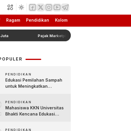
f
Ragam
Pendidikan
Kolom
Pajak Marketplace Resmi Ditunda, Menkeu Purbaya Un
POPULER
PENDIDIKAN
Edukasi Pemilahan Sampah
untuk Meningkatkan
Kesadaran Lingkungan Sejak
2
Dini di SDN Pacul 1 dan TK
PENDIDIKAN
Kartini
Mahasiswa KKN Universitas
Bhakti Kencana Edukasi
Siswa SDN Sindur 02 Lewat
Program SIGERCEP
PENDIDIKAN