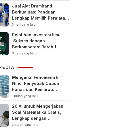
Jual Alat Drumband
Berkualitas: Panduan
Lengkap Memilih Peralatan
Drumband Terbaik untuk
3 hari yang lalu
Sekolah, Instansi, dan
Pelatihan Investasi Ilmu
Komunitas
‘Sukses dengan
Berkompeten’ Batch 1
3 hari yang lalu
PEDIA
Mengenal Fenomena El
Nino, Penyebab Cuaca
Panas dan Kemarau
Panjang
1 bulan yang lalu
20 AI untuk Mengerjakan
Soal Matematika Gratis,
Lengkap dengan
Pembahasan
3 bulan yang lalu