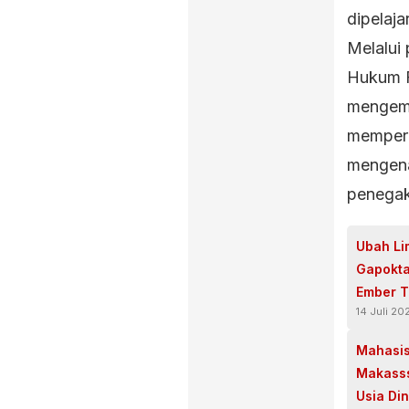
dipelaja
Melalui 
Hukum 
mengemb
mempero
mengena
penega
Ubah Li
Gapokta
Ember T
14 Juli 20
Mahasis
Makasss
Usia Di