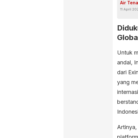
Air Ten
11 April 20
Diduk
Globa
Untuk m
andal, I
dari Exi
yang me
interna
berstan
Indonesi
Artinya,
platform