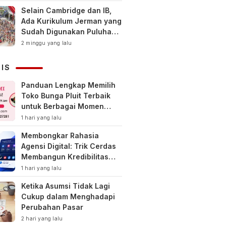
Selain Cambridge dan IB,
Ada Kurikulum Jerman yang
Sudah Digunakan Puluhan
Tahun di Indonesia
2 minggu yang lalu
NIS
Panduan Lengkap Memilih
Toko Bunga Pluit Terbaik
untuk Berbagai Momen
Spesial
1 hari yang lalu
Membongkar Rahasia
Agensi Digital: Trik Cerdas
Membangun Kredibilitas
Toko Online Baru
1 hari yang lalu
Ketika Asumsi Tidak Lagi
Cukup dalam Menghadapi
Perubahan Pasar
2 hari yang lalu