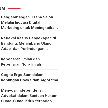
Klarifikasi Faktanya
OM
Pengembangan Usaha Salon
Melalui Inovasi Digital
Marketing untuk Meningkatkan
Pendapatan Masyarakat pada
Refleksi Kasus Penyekapan di
Salon Mitra, Selong Lombok
Bandung: Menimbang Ulang
Timur
Adab dan Perlindungan
Perempuan di Era Modern
Kebenaran Ilmiah dan
Kebenaran Non-Ilmiah
Cogito Ergo Sum dalam
Kepungan Hoaks dan Algoritma
Menyoal Independensi
Advokat dalam Bantuan Hukum
Cuma-Cuma: Kritik terhadap
Implementasi Pasal 56 Ayat (1)