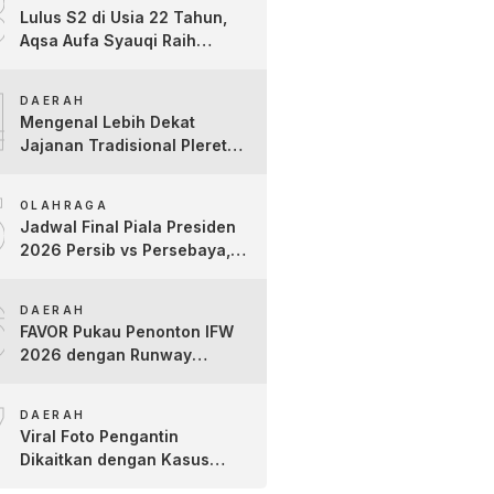
3
Lulus S2 di Usia 22 Tahun,
Aqsa Aufa Syauqi Raih
Predikat Cumlaude Terbaik
4
DAERAH
Mengenal Lebih Dekat
Jajanan Tradisional Pleret
Khas Bojonegoro Bersama
5
Pelaku Usaha Lokal
OLAHRAGA
Jadwal Final Piala Presiden
2026 Persib vs Persebaya,
Jam Tayang dan Link Live
6
Streaming
DAERAH
FAVOR Pukau Penonton IFW
2026 dengan Runway
Teatrikal “The Pixies Tales”
7
DAERAH
Viral Foto Pengantin
Dikaitkan dengan Kasus
Yank Uwes Yank, Ini