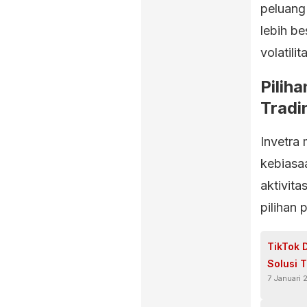
peluang
lebih be
volatili
Pilih
Tradi
Invetra 
kebiasa
aktivita
pilihan 
TikTok 
Solusi 
7 Januari