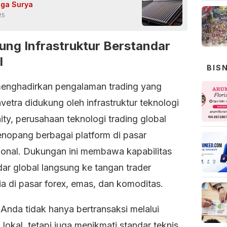
aga Surya
25
ung Infrastruktur Berstandar
l
BIS
enghadirkan pengalaman trading yang
nvetra didukung oleh infrastruktur teknologi
nity, perusahaan teknologi trading global
nopang berbagai platform di pasar
sional. Dukungan ini membawa kapabilitas
dar global langsung ke tangan trader
a di pasar forex, emas, dan komoditas.
 Anda tidak hanya bertransaksi melalui
 lokal, tetapi juga menikmati standar teknis