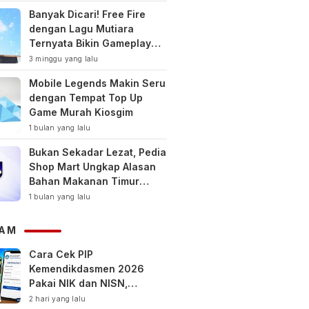
Banyak Dicari! Free Fire
dengan Lagu Mutiara
Ternyata Bikin Gameplay
Makin Keren
3 minggu yang lalu
Mobile Legends Makin Seru
dengan Tempat Top Up
Game Murah Kiosgim
1 bulan yang lalu
Bukan Sekadar Lezat, Pedia
Shop Mart Ungkap Alasan
Bahan Makanan Timur
Tengah Jadi Tren Gaya
1 bulan yang lalu
Hidup Sehat Modern
AM
Cara Cek PIP
Kemendikdasmen 2026
Pakai NIK dan NISN,
Bantuan hingga Rp1,8 Juta
2 hari yang lalu