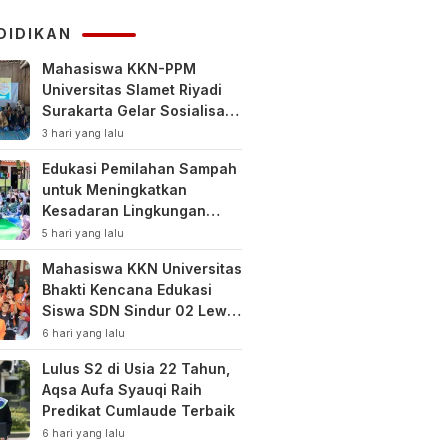
KUHAP
DIDIKAN
Mahasiswa KKN-PPM
Universitas Slamet Riyadi
Surakarta Gelar Sosialisasi
Pengelolaan Keuangan
3 hari yang lalu
Keluarga
Edukasi Pemilahan Sampah
untuk Meningkatkan
Kesadaran Lingkungan
Sejak Dini di SDN Pacul 1
5 hari yang lalu
dan TK Kartini
Mahasiswa KKN Universitas
Bhakti Kencana Edukasi
Siswa SDN Sindur 02 Lewat
Program SIGERCEP
6 hari yang lalu
Lulus S2 di Usia 22 Tahun,
Aqsa Aufa Syauqi Raih
Predikat Cumlaude Terbaik
6 hari yang lalu