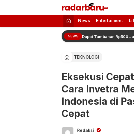
radarbaru.com
Informasi Berita Terbaru dan Terkini H
News
Entertaiment
Li
NEWS
26 Resmi Naik, Juara 2 hingga 4 Dapat Tambahan Rp500 Juta
TEKNOLOGI
Eksekusi Cepat
Cara Invetra M
Indonesia di P
Cepat
Redaksi