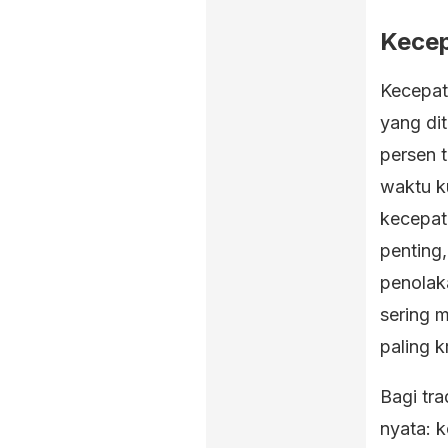
Kecep
Kecepat
yang di
persen t
waktu ku
kecepat
penting
penolak
sering 
paling kr
Bagi tra
nyata: k