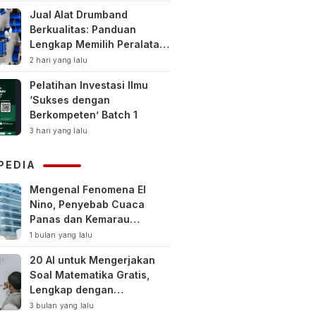
Jual Alat Drumband
Berkualitas: Panduan
Lengkap Memilih Peralatan
Drumband Terbaik untuk
2 hari yang lalu
Sekolah, Instansi, dan
Pelatihan Investasi Ilmu
Komunitas
‘Sukses dengan
Berkompeten’ Batch 1
3 hari yang lalu
PEDIA
Mengenal Fenomena El
Nino, Penyebab Cuaca
Panas dan Kemarau
Panjang
1 bulan yang lalu
20 AI untuk Mengerjakan
Soal Matematika Gratis,
Lengkap dengan
Pembahasan
3 bulan yang lalu