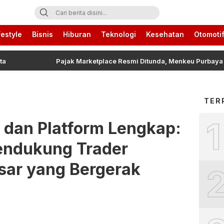
ari Ini
festyle
Bisnis
Hiburan
Teknologi
Kesehatan
Otomoti
Pajak Marketplace Resmi Ditunda, Menkeu Purbaya Ungkap 
TER
1
 dan Platform Lengkap:
endukung Trader
asar yang Bergerak