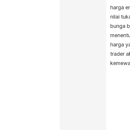
harga em
nilai tu
bunga ba
menentu
harga ya
trader a
kemewah