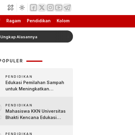
f
Ragam
Pendidikan
Kolom
Alasannya
Mengenal Lebih Dekat Jajanan Tradisional 
POPULER
PENDIDIKAN
Edukasi Pemilahan Sampah
untuk Meningkatkan
Kesadaran Lingkungan Sejak
2
Dini di SDN Pacul 1 dan TK
PENDIDIKAN
Kartini
Mahasiswa KKN Universitas
Bhakti Kencana Edukasi
Siswa SDN Sindur 02 Lewat
Program SIGERCEP
PENDIDIKAN