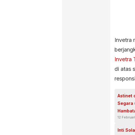
Invetra 
berjang
Invetra
di atas 
responsi
Astinet
Segara 
Hambat
12 Februar
Inti So