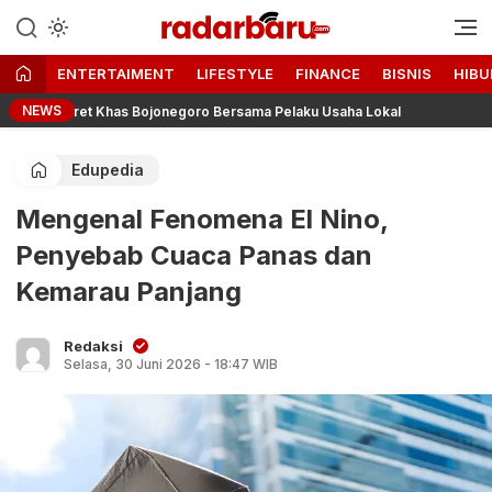
Informasi Berita Terbaru dan
radarbaru.com
Terkini Hari Ini
ENTERTAIMENT
LIFESTYLE
FINANCE
BISNIS
HIBU
NEWS
Pleret Khas Bojonegoro Bersama Pelaku Usaha Lokal
Viral 
Edupedia
Mengenal Fenomena El Nino,
Penyebab Cuaca Panas dan
Kemarau Panjang
Redaksi
Selasa, 30 Juni 2026 - 18:47 WIB