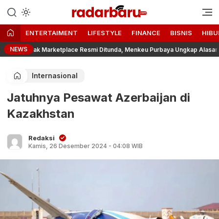
Informasi Berita Terbaru dan
radarbaru.com
Terkini Hari Ini
ENTERTAIMENT
LIFESTYLE
FINANCE
BISNIS
HIBU
NEWS
Pajak Marketplace Resmi Ditunda, Menkeu Purbaya Ungkap Alasannya
Internasional
Jatuhnya Pesawat Azerbaijan di
Kazakhstan
Redaksi
Kamis, 26 Desember 2024 - 04:08 WIB