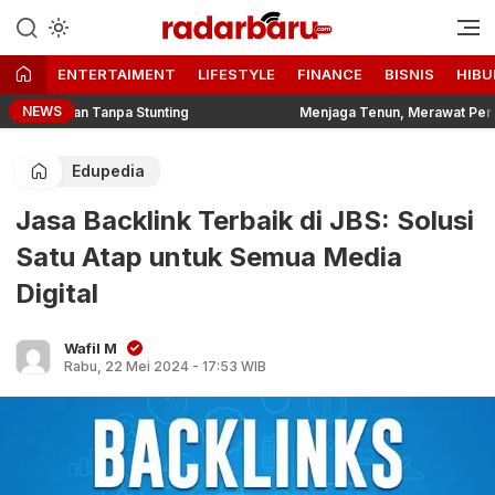
Informasi Berita Terbaru dan
radarbaru.com
Terkini Hari Ini
ENTERTAIMENT
LIFESTYLE
FINANCE
BISNIS
HIBU
NEWS
ngan Tanpa Stunting
Menjaga Tenun, Merawat Pengetahuan: D
Edupedia
Jasa Backlink Terbaik di JBS: Solusi
Satu Atap untuk Semua Media
Digital
Wafil M
Rabu, 22 Mei 2024 - 17:53 WIB