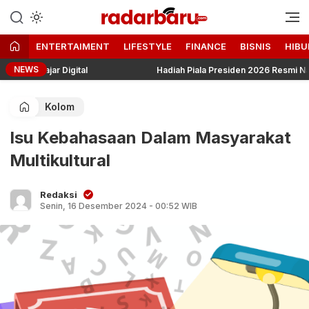
Informasi Berita Terbaru dan
radarbaru.com
Terkini Hari Ini
ENTERTAIMENT
LIFESTYLE
FINANCE
BISNIS
HIBU
NEWS
jar Digital
Hadiah Piala Presiden 2026 Resmi Naik, Juara
Kolom
Isu Kebahasaan Dalam Masyarakat
Multikultural
Redaksi
Senin, 16 Desember 2024 - 00:52 WIB