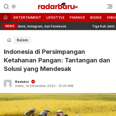
Informasi Berita Terbaru dan
radarbaru.com
Terkini Hari Ini
ENTERTAIMENT
LIFESTYLE
FINANCE
BISNIS
HIBU
NEWS
i Tiktok, Instagram, dan Facebook
Tiga Kali Jatuh, Bangki
Kolom
Indonesia di Persimpangan
Ketahanan Pangan: Tantangan dan
Solusi yang Mendesak
Redaksi
Sabtu, 14 Desember 2024 - 10:30 WIB