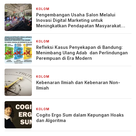
KOLOM
4 minggu yang lalu
Pengembangan Usaha Salon Melalui
Inovasi Digital Marketing untuk
Meningkatkan Pendapatan Masyarakat
pada Salon Mitra, Selong Lombok Timur
KOLOM
1 bulan yang lalu
Refleksi Kasus Penyekapan di Bandung:
Menimbang Ulang Adab dan Perlindungan
Perempuan di Era Modern
KOLOM
2 bulan yang lalu
Kebenaran Ilmiah dan Kebenaran Non-
Ilmiah
KOLOM
2 bulan yang lalu
Cogito Ergo Sum dalam Kepungan Hoaks
dan Algoritma