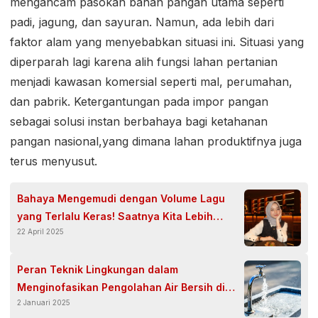
mengancam pasokan bahan pangan utama seperti
padi, jagung, dan sayuran. Namun, ada lebih dari
faktor alam yang menyebabkan situasi ini. Situasi yang
diperparah lagi karena alih fungsi lahan pertanian
menjadi kawasan komersial seperti mal, perumahan,
dan pabrik. Ketergantungan pada impor pangan
sebagai solusi instan berbahaya bagi ketahanan
pangan nasional,yang dimana lahan produktifnya juga
terus menyusut.
Bahaya Mengemudi dengan Volume Lagu
yang Terlalu Keras! Saatnya Kita Lebih
22 April 2025
Peduli
Peran Teknik Lingkungan dalam
Menginofasikan Pengolahan Air Bersih di
2 Januari 2025
Perkotaan