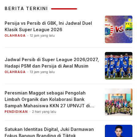
BERITA TERKINI
Persija vs Persib di GBK, Ini Jadwal Duel
Klasik Super League 2026
OLAHRAGA
12 jam yang lalu
Jadwal Persib di Super League 2026/2027,
Hadapi PSM dan Persija di Awal Musim
OLAHRAGA
13 jam yang lalu
Peresmian Maggot sebagai Pengolah
Limbah Organik dan Kolaborasi Bank
Sampah Mahasiswa KKN 27 UPNVJT di
Desa Pacul, Bojonegoro
PENDIDIKAN
2 hari yang lalu
Satukan Identitas Digital, Juki Darmawan
Fokus Bangun Branding di Tiktok,