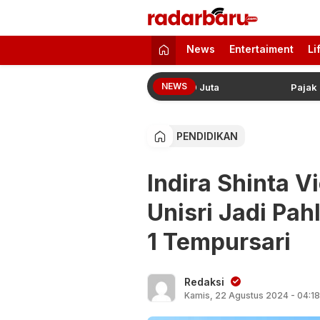
radarbaru.com
Informasi Berita Terbaru dan Terkini H
News
Entertaiment
Li
NEWS
 2 hingga 4 Dapat Tambahan Rp500 Juta
Pajak Market
PENDIDIKAN
Indira Shinta V
Unisri Jadi Pa
1 Tempursari
Redaksi
Kamis, 22 Agustus 2024 - 04:1