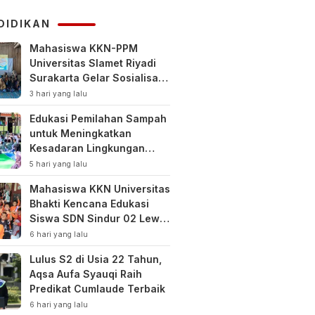
KUHAP
DIDIKAN
Mahasiswa KKN-PPM
Universitas Slamet Riyadi
Surakarta Gelar Sosialisasi
Pengelolaan Keuangan
3 hari yang lalu
Keluarga
Edukasi Pemilahan Sampah
untuk Meningkatkan
Kesadaran Lingkungan
Sejak Dini di SDN Pacul 1
5 hari yang lalu
dan TK Kartini
Mahasiswa KKN Universitas
Bhakti Kencana Edukasi
Siswa SDN Sindur 02 Lewat
Program SIGERCEP
6 hari yang lalu
Lulus S2 di Usia 22 Tahun,
Aqsa Aufa Syauqi Raih
Predikat Cumlaude Terbaik
6 hari yang lalu