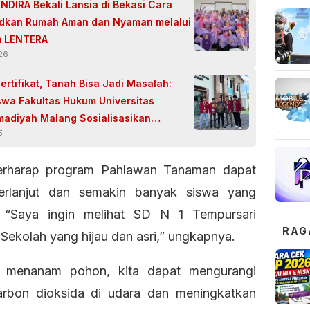
NDIRA Bekali Lansia di Bekasi Cara
dkan Rumah Aman dan Nyaman melalui
m LENTERA
026
ertifikat, Tanah Bisa Jadi Masalah:
wa Fakultas Hukum Universitas
diyah Malang Sosialisasikan
5
nya Surat Hak Milik
erharap program Pahlawan Tanaman dapat
berlanjut dan semakin banyak siswa yang
t. “Saya ingin melihat SD N 1 Tempursari
RAG
Sekolah yang hijau dan asri,” ungkapnya.
 menanam pohon, kita dapat mengurangi
arbon dioksida di udara dan meningkatkan