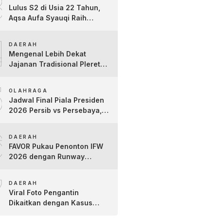
3
Lulus S2 di Usia 22 Tahun,
Aqsa Aufa Syauqi Raih
Predikat Cumlaude Terbaik
4
DAERAH
Mengenal Lebih Dekat
Jajanan Tradisional Pleret
Khas Bojonegoro Bersama
5
Pelaku Usaha Lokal
OLAHRAGA
Jadwal Final Piala Presiden
2026 Persib vs Persebaya,
Jam Tayang dan Link Live
6
Streaming
DAERAH
FAVOR Pukau Penonton IFW
2026 dengan Runway
Teatrikal “The Pixies Tales”
7
DAERAH
Viral Foto Pengantin
Dikaitkan dengan Kasus
Yank Uwes Yank, Ini