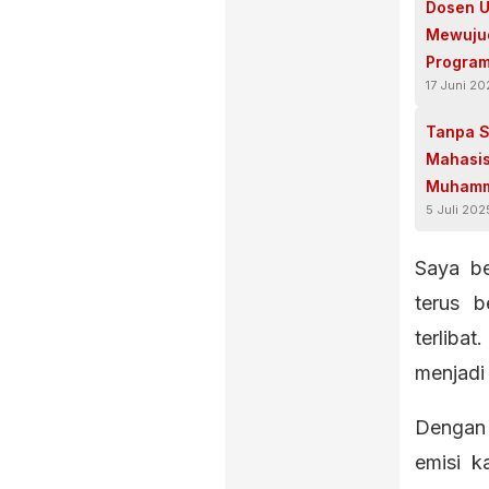
Dosen U
Mewuju
Progra
17 Juni 2
Tanpa S
Mahasis
Muhamma
5 Juli 202
Penting
Saya b
terus 
terliba
menjadi 
Dengan
emisi k