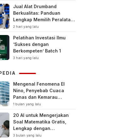
Jual Alat Drumband
Berkualitas: Panduan
Lengkap Memilih Peralatan
Drumband Terbaik untuk
2 hari yang lalu
Sekolah, Instansi, dan
Pelatihan Investasi Ilmu
Komunitas
‘Sukses dengan
Berkompeten’ Batch 1
3 hari yang lalu
PEDIA
Mengenal Fenomena El
Nino, Penyebab Cuaca
Panas dan Kemarau
Panjang
1 bulan yang lalu
20 AI untuk Mengerjakan
Soal Matematika Gratis,
Lengkap dengan
Pembahasan
3 bulan yang lalu