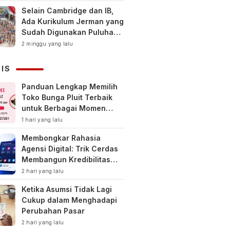
Selain Cambridge dan IB,
Ada Kurikulum Jerman yang
Sudah Digunakan Puluhan
Tahun di Indonesia
2 minggu yang lalu
NIS
Panduan Lengkap Memilih
Toko Bunga Pluit Terbaik
untuk Berbagai Momen
Spesial
1 hari yang lalu
Membongkar Rahasia
Agensi Digital: Trik Cerdas
Membangun Kredibilitas
Toko Online Baru
2 hari yang lalu
Ketika Asumsi Tidak Lagi
Cukup dalam Menghadapi
Perubahan Pasar
2 hari yang lalu