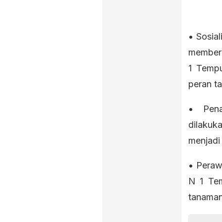
• Sosia
memberi
1 Tempu
peran t
• Pena
dilakuk
menjadi 
• Peraw
N 1 Tem
tanaman