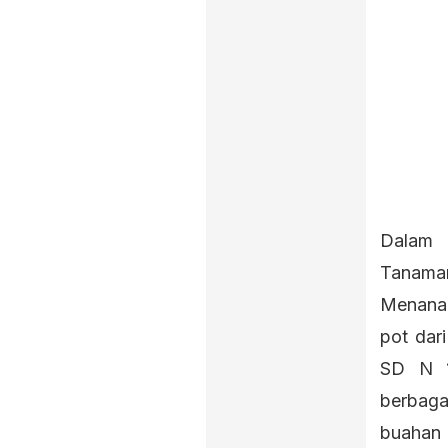
Dalam 
Tanama
Menana
pot dar
SD N 1
berbaga
buahan 