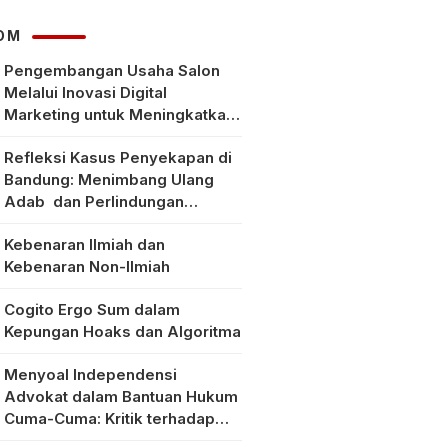
Klarifikasi Faktanya
OM
Pengembangan Usaha Salon
Melalui Inovasi Digital
Marketing untuk Meningkatkan
Pendapatan Masyarakat pada
Refleksi Kasus Penyekapan di
Salon Mitra, Selong Lombok
Bandung: Menimbang Ulang
Timur
Adab dan Perlindungan
Perempuan di Era Modern
Kebenaran Ilmiah dan
Kebenaran Non-Ilmiah
Cogito Ergo Sum dalam
Kepungan Hoaks dan Algoritma
Menyoal Independensi
Advokat dalam Bantuan Hukum
Cuma-Cuma: Kritik terhadap
Implementasi Pasal 56 Ayat (1)