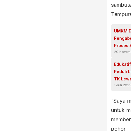
sambut
Tempursa
UMKM De
Pengabd
Proses S
20 Novem
Edukati
Peduli 
TK Lewa
1 Juli 202
Keren!”
“Saya me
untuk m
member
pohon 