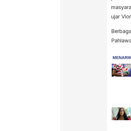
masyara
ujar Vio
Berbaga
Pahlawan