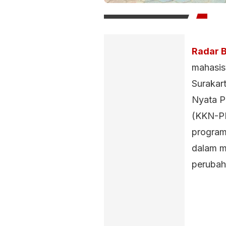
Radar B
mahasisw
Surakar
Nyata P
(KKN-PP
program
dalam m
perubaha