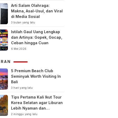
Arti Salam Olahraga:
Makna, Asal-Usul, dan Viral
di Media Sosial
3 bulan yang lalu
Istilah Gaul Uang Lengkap
dan Artinya: Gopek, Gocap,
Ceban hingga Cuan
6 Mei 2026
URAN
5 Premium Beach Club
Seminyak Worth Visiting In
Bali
3 hari yang lalu
Tips Pertama Kali Ikut Tour
Korea Selatan agar Liburan
Lebih Nyaman dan
Berkesan
2 minggu yang lalu