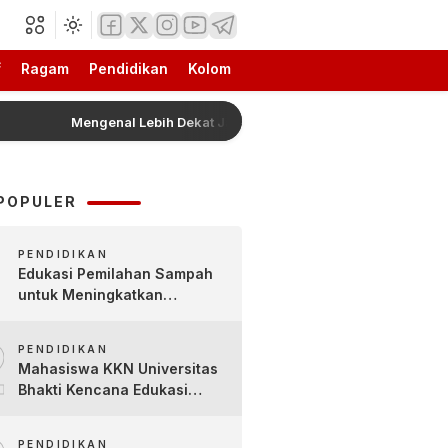
f
Ragam
Pendidikan
Kolom
Mengenal Lebih Dekat Jajanan Tradisional Pleret Khas Bojonego
POPULER
PENDIDIKAN
Edukasi Pemilahan Sampah
untuk Meningkatkan
Kesadaran Lingkungan Sejak
2
Dini di SDN Pacul 1 dan TK
PENDIDIKAN
Kartini
Mahasiswa KKN Universitas
Bhakti Kencana Edukasi
Siswa SDN Sindur 02 Lewat
Program SIGERCEP
PENDIDIKAN