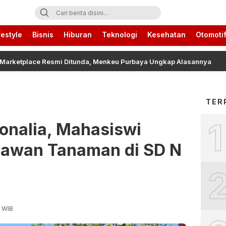
ari Ini
festyle
Bisnis
Hiburan
Teknologi
Kesehatan
Otomoti
place Resmi Ditunda, Menkeu Purbaya Ungkap Alasannya
TER
1
ionalia, Mahasiswi
hlawan Tanaman di SD N
8 WIB