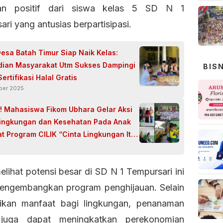
an positif dari siswa kelas 5 SD N 1
ri yang antusias berpartisipasi.
sa Batah Timur Siap Naik Kelas:
ian Masyarakat Utm Sukses Dampingi
BIS
ertifikasi Halal Gratis
ber 2025
f! Mahasiswa Fikom Ubhara Gelar Aksi
Lingkungan dan Kesehatan Pada Anak
t Program CILIK “Cinta Lingkungan Itu
5
lihat potensi besar di SD N 1 Tempursari ini
engembangkan program penghijauan. Selain
ikan manfaat bagi lingkungan, penanaman
juga dapat meningkatkan perekonomian