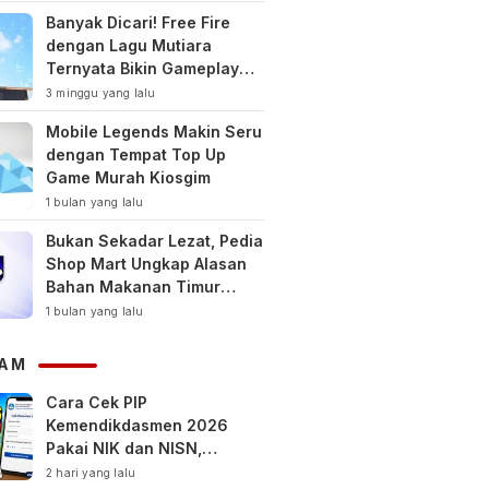
Banyak Dicari! Free Fire
dengan Lagu Mutiara
Ternyata Bikin Gameplay
Makin Keren
3 minggu yang lalu
Mobile Legends Makin Seru
dengan Tempat Top Up
Game Murah Kiosgim
1 bulan yang lalu
Bukan Sekadar Lezat, Pedia
Shop Mart Ungkap Alasan
Bahan Makanan Timur
Tengah Jadi Tren Gaya
1 bulan yang lalu
Hidup Sehat Modern
AM
Cara Cek PIP
Kemendikdasmen 2026
Pakai NIK dan NISN,
Bantuan hingga Rp1,8 Juta
2 hari yang lalu