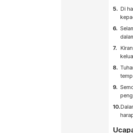
Di ha
kepa
Selam
dala
Kira
kelu
Tuha
temp
Semo
peng
Dala
harap
Ucapa