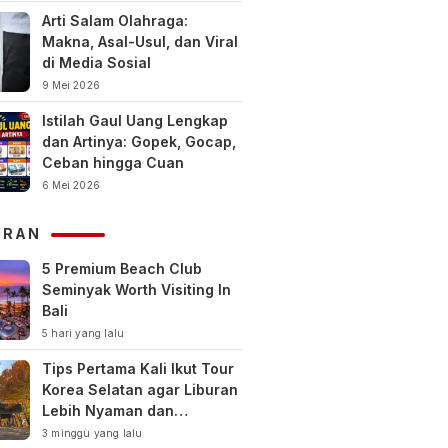
Arti Salam Olahraga:
Makna, Asal-Usul, dan Viral
di Media Sosial
9 Mei 2026
Istilah Gaul Uang Lengkap
dan Artinya: Gopek, Gocap,
Ceban hingga Cuan
6 Mei 2026
URAN
5 Premium Beach Club
Seminyak Worth Visiting In
Bali
5 hari yang lalu
Tips Pertama Kali Ikut Tour
Korea Selatan agar Liburan
Lebih Nyaman dan
Berkesan
3 minggu yang lalu