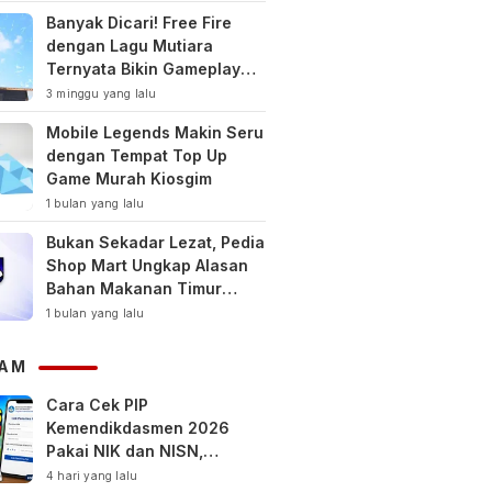
Banyak Dicari! Free Fire
dengan Lagu Mutiara
Ternyata Bikin Gameplay
Makin Keren
3 minggu yang lalu
Mobile Legends Makin Seru
dengan Tempat Top Up
Game Murah Kiosgim
1 bulan yang lalu
Bukan Sekadar Lezat, Pedia
Shop Mart Ungkap Alasan
Bahan Makanan Timur
Tengah Jadi Tren Gaya
1 bulan yang lalu
Hidup Sehat Modern
AM
Cara Cek PIP
Kemendikdasmen 2026
Pakai NIK dan NISN,
Bantuan hingga Rp1,8 Juta
4 hari yang lalu