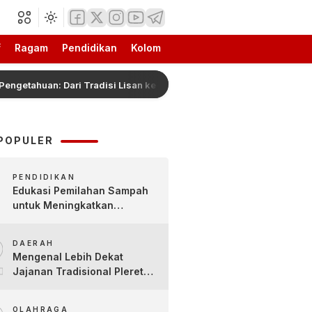
f
Ragam
Pendidikan
Kolom
an: Dari Tradisi Lisan ke Ruang Belajar Digital
Hadia
POPULER
PENDIDIKAN
Edukasi Pemilahan Sampah
untuk Meningkatkan
Kesadaran Lingkungan Sejak
2
Dini di SDN Pacul 1 dan TK
DAERAH
Kartini
Mengenal Lebih Dekat
Jajanan Tradisional Pleret
Khas Bojonegoro Bersama
Pelaku Usaha Lokal
OLAHRAGA