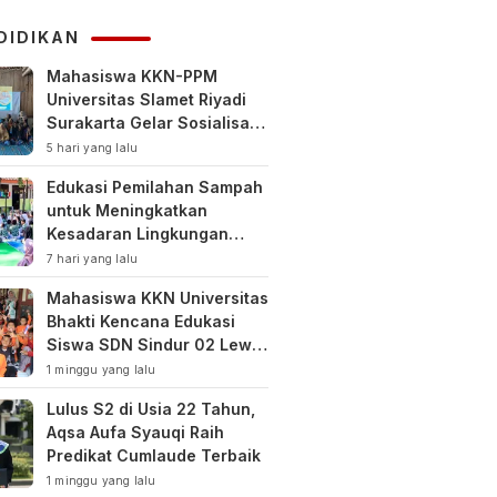
KUHAP
DIDIKAN
Mahasiswa KKN-PPM
Universitas Slamet Riyadi
Surakarta Gelar Sosialisasi
Pengelolaan Keuangan
5 hari yang lalu
Keluarga
Edukasi Pemilahan Sampah
untuk Meningkatkan
Kesadaran Lingkungan
Sejak Dini di SDN Pacul 1
7 hari yang lalu
dan TK Kartini
Mahasiswa KKN Universitas
Bhakti Kencana Edukasi
Siswa SDN Sindur 02 Lewat
Program SIGERCEP
1 minggu yang lalu
Lulus S2 di Usia 22 Tahun,
Aqsa Aufa Syauqi Raih
Predikat Cumlaude Terbaik
1 minggu yang lalu