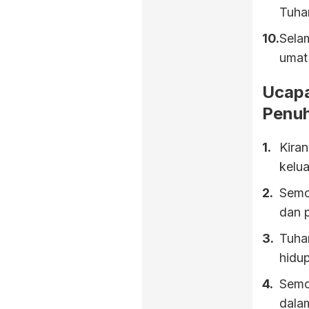
Tuha
Sela
umat 
Ucapa
Penu
Kira
kelua
Semo
dan 
Tuha
hidu
Semo
dalam