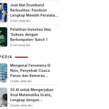
Jual Alat Drumband
Berkualitas: Panduan
Lengkap Memilih Peralatan
Drumband Terbaik untuk
4 hari yang lalu
Sekolah, Instansi, dan
Pelatihan Investasi Ilmu
Komunitas
‘Sukses dengan
Berkompeten’ Batch 1
4 hari yang lalu
PEDIA
Mengenal Fenomena El
Nino, Penyebab Cuaca
Panas dan Kemarau
Panjang
1 bulan yang lalu
20 AI untuk Mengerjakan
Soal Matematika Gratis,
Lengkap dengan
Pembahasan
3 bulan yang lalu