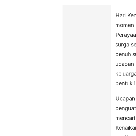
Hari Ke
momen pe
Perayaa
surga s
penuh s
ucapan 
keluarga
bentuk 
Ucapan 
penguat
mencari 
Kenaika