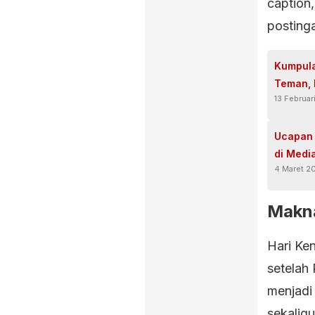
caption
postinga
Kumpul
Teman, 
13 Februar
Ucapan 
di Medi
4 Maret 2
Makna
Hari Ken
setelah 
menjadi
sekaligu