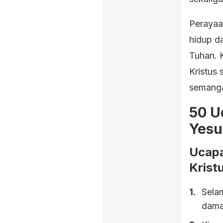
Perayaa
hidup d
Tuhan. 
Kristus 
semanga
50 U
Yesu
Ucapa
Krist
Sela
damai