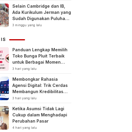
Selain Cambridge dan IB,
Ada Kurikulum Jerman yang
Sudah Digunakan Puluhan
Tahun di Indonesia
3 minggu yang lalu
NIS
Panduan Lengkap Memilih
Toko Bunga Pluit Terbaik
untuk Berbagai Momen
Spesial
3 hari yang lalu
Membongkar Rahasia
Agensi Digital: Trik Cerdas
Membangun Kredibilitas
Toko Online Baru
3 hari yang lalu
Ketika Asumsi Tidak Lagi
Cukup dalam Menghadapi
Perubahan Pasar
4 hari yang lalu