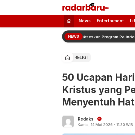
radarbaru.com
Informasi Berita Terbaru dan Terkini H
News
Entertaiment
Li
NEWS
 100 Penerima Manfaat PT MMI Sukseskan Program Pelindo Lingkun
RELIGI
50 Ucapan Hari
Kristus yang 
Menyentuh Hat
Redaksi
Kamis, 14 Mei 2026 - 11:30 WIB