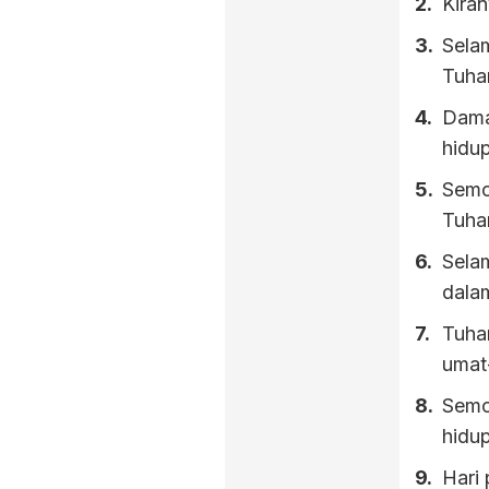
Kira
Sela
Tuha
Dama
hidu
Semo
Tuha
Sela
dala
Tuha
umat
Semog
hidup
Hari