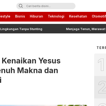
ari Ini
festyle
Bisnis
Hiburan
Teknologi
Kesehatan
Otomoti
gan Tanpa Stunting
Menjaga Tenun, Merawat Pengetahu
TER
1
 Kenaikan Yesus
Penuh Makna dan
i