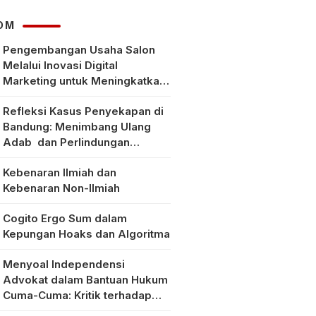
Spesial
OM
Pengembangan Usaha Salon
Melalui Inovasi Digital
Marketing untuk Meningkatkan
Pendapatan Masyarakat pada
Refleksi Kasus Penyekapan di
Salon Mitra, Selong Lombok
Bandung: Menimbang Ulang
Timur
Adab dan Perlindungan
Perempuan di Era Modern
Kebenaran Ilmiah dan
Kebenaran Non-Ilmiah
Cogito Ergo Sum dalam
Kepungan Hoaks dan Algoritma
Menyoal Independensi
Advokat dalam Bantuan Hukum
Cuma-Cuma: Kritik terhadap
Implementasi Pasal 56 Ayat (1)