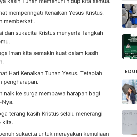
nya kasih Tuhan memenuhi hidup kita semua.
mat memperingati Kenaikan Yesus Kristus.
n memberkati.
i dan sukacita Kristus menyertai langkah
pmu.
ga iman kita semakin kuat dalam kasih
n.
EDU
mat Hari Kenaikan Tuhan Yesus. Tetaplah
m pengharapan.
n naik ke surga membawa harapan bagi
-Nya.
a terang kasih Kristus selalu menerangi
 kita.
 penuh sukacita untuk merayakan kemuliaan