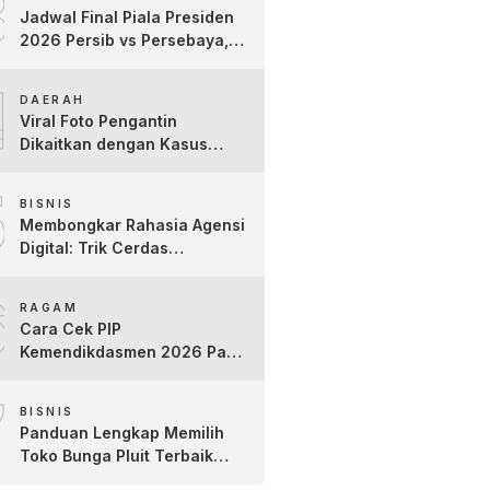
3
Jadwal Final Piala Presiden
2026 Persib vs Persebaya,
Jam Tayang dan Link Live
4
Streaming
DAERAH
Viral Foto Pengantin
Dikaitkan dengan Kasus
Yank Uwes Yank, Ini
5
Klarifikasi Faktanya
BISNIS
Membongkar Rahasia Agensi
Digital: Trik Cerdas
Membangun Kredibilitas
6
Toko Online Baru
RAGAM
Cara Cek PIP
Kemendikdasmen 2026 Pakai
NIK dan NISN, Bantuan
7
hingga Rp1,8 Juta
BISNIS
Panduan Lengkap Memilih
Toko Bunga Pluit Terbaik
untuk Berbagai Momen