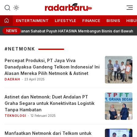
Informasi Berita Terbaru dan
radarbaru.com
Terkini Hari Ini
ENTERTAIMENT
LIFESTYLE
FINANCE
BISNIS
HIBU
NEWS
uh: Perjalanan Sahabat Puyuh HATASWA Membangun Bisnis dari Bawah
#NETMONK
Percepat Produksi, PT Jaya Viva
Danadyaksa Gandeng Telkom Indonesia! Ini
Alasan Mereka Pilih Netmonk & Astinet
DAERAH
23 April 2025
Astinet dan Netmonk: Duet Andalan PT
Graha Segara untuk Konektivitas Logistik
Tanpa Hambatan
TEKNOLOGI
12 Februari 2025
Manfaatkan Netmonk dari Telkom untuk