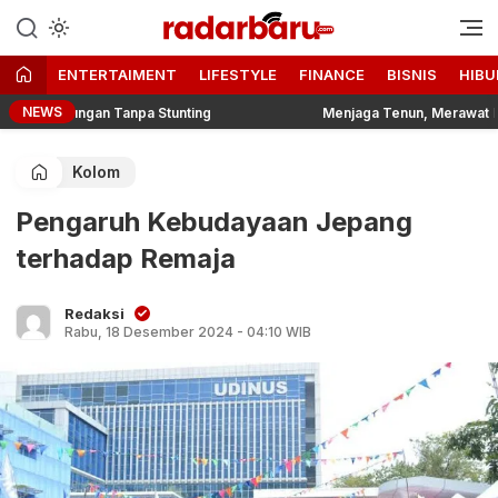
Informasi Berita Terbaru dan
radarbaru.com
Terkini Hari Ini
ENTERTAIMENT
LIFESTYLE
FINANCE
BISNIS
HIBU
NEWS
kungan Tanpa Stunting
Menjaga Tenun, Merawat Pengetahuan:
Kolom
Pengaruh Kebudayaan Jepang
terhadap Remaja
Redaksi
Rabu, 18 Desember 2024 - 04:10 WIB