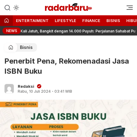
Informasi Berita Terbaru dan
radarbaru.com
Terkini Hari Ini
ENTERTAIMENT
LIFESTYLE
FINANCE
BISNIS
HIBU
NEWS
ga Kali Jatuh, Bangkit dengan 14.000 Puyuh: Perjalanan Sahabat Puyuh H
Bisnis
Penerbit Pena, Rekomenadasi Jasa
ISBN Buku
Redaksi
Rabu, 10 Juli 2024 - 03:41 WIB