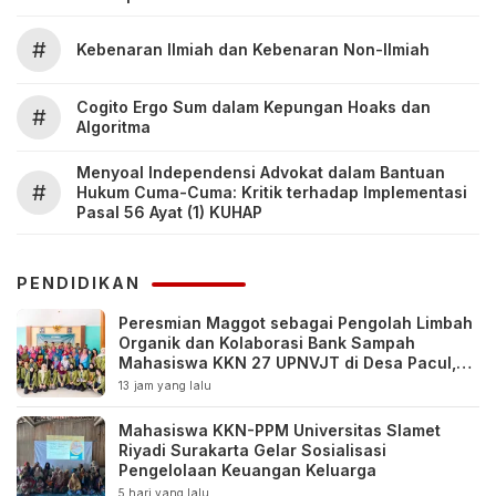
#
Kebenaran Ilmiah dan Kebenaran Non-Ilmiah
Cogito Ergo Sum dalam Kepungan Hoaks dan
#
Algoritma
Menyoal Independensi Advokat dalam Bantuan
#
Hukum Cuma-Cuma: Kritik terhadap Implementasi
Pasal 56 Ayat (1) KUHAP
PENDIDIKAN
Peresmian Maggot sebagai Pengolah Limbah
Organik dan Kolaborasi Bank Sampah
Mahasiswa KKN 27 UPNVJT di Desa Pacul,
Bojonegoro
13 jam yang lalu
Mahasiswa KKN-PPM Universitas Slamet
Riyadi Surakarta Gelar Sosialisasi
Pengelolaan Keuangan Keluarga
5 hari yang lalu