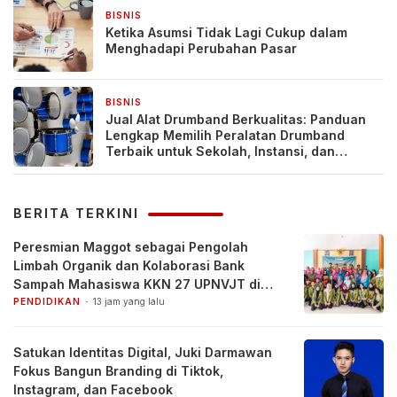
BISNIS
5 hari yang lalu
Ketika Asumsi Tidak Lagi Cukup dalam
Menghadapi Perubahan Pasar
BISNIS
5 hari yang lalu
Jual Alat Drumband Berkualitas: Panduan
Lengkap Memilih Peralatan Drumband
Terbaik untuk Sekolah, Instansi, dan
Komunitas
BERITA TERKINI
Peresmian Maggot sebagai Pengolah
Limbah Organik dan Kolaborasi Bank
Sampah Mahasiswa KKN 27 UPNVJT di
Desa Pacul, Bojonegoro
PENDIDIKAN
13 jam yang lalu
Satukan Identitas Digital, Juki Darmawan
Fokus Bangun Branding di Tiktok,
Instagram, dan Facebook