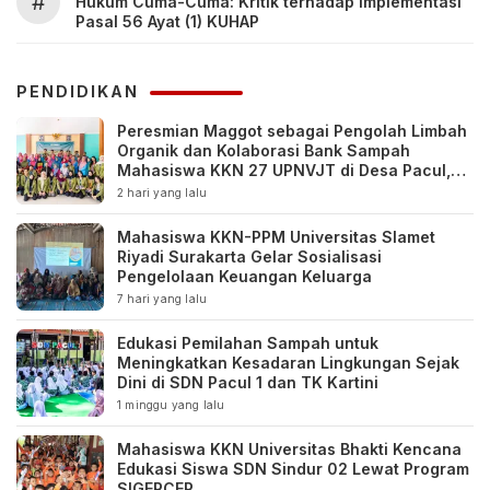
#
Hukum Cuma-Cuma: Kritik terhadap Implementasi
Pasal 56 Ayat (1) KUHAP
PENDIDIKAN
Peresmian Maggot sebagai Pengolah Limbah
Organik dan Kolaborasi Bank Sampah
Mahasiswa KKN 27 UPNVJT di Desa Pacul,
Bojonegoro
2 hari yang lalu
Mahasiswa KKN-PPM Universitas Slamet
Riyadi Surakarta Gelar Sosialisasi
Pengelolaan Keuangan Keluarga
7 hari yang lalu
Edukasi Pemilahan Sampah untuk
Meningkatkan Kesadaran Lingkungan Sejak
Dini di SDN Pacul 1 dan TK Kartini
1 minggu yang lalu
Mahasiswa KKN Universitas Bhakti Kencana
Edukasi Siswa SDN Sindur 02 Lewat Program
SIGERCEP