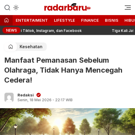
Informasi Berita Terbaru dan
radarbaru.com
Terkini Hari Ini
ENTERTAIMENT
LIFESTYLE
FINANCE
BISNIS
HIBU
NEWS
 di Tiktok, Instagram, dan Facebook
Tiga Kali Jatuh, Bang
Kesehatan
Manfaat Pemanasan Sebelum
Olahraga, Tidak Hanya Mencegah
Cedera!
Redaksi
Senin, 18 Mei 2026 - 22:17 WIB