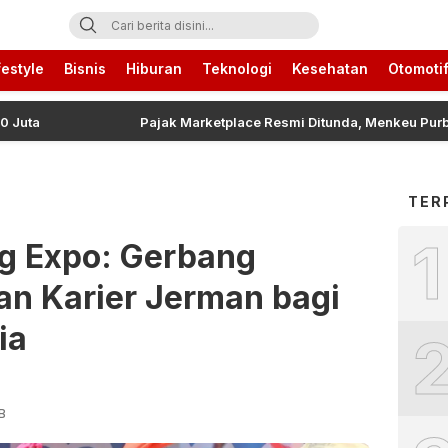
ari Ini
festyle
Bisnis
Hiburan
Teknologi
Kesehatan
Otomoti
Pajak Marketplace Resmi Ditunda, Menkeu Purbaya U
TER
1
g Expo: Gerbang
an Karier Jerman bagi
ia
IB