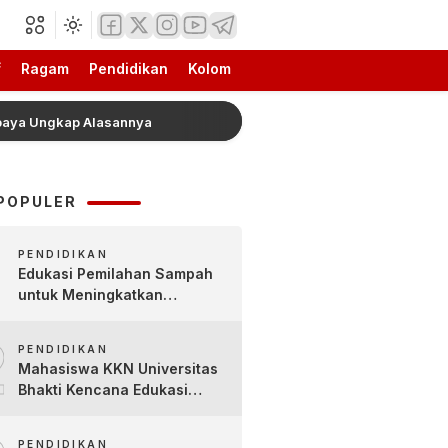
f
Ragam
Pendidikan
Kolom
ngkap Alasannya
Mengenal Lebih Dekat Jajanan Tradis
POPULER
PENDIDIKAN
Edukasi Pemilahan Sampah
untuk Meningkatkan
Kesadaran Lingkungan Sejak
2
Dini di SDN Pacul 1 dan TK
PENDIDIKAN
Kartini
Mahasiswa KKN Universitas
Bhakti Kencana Edukasi
Siswa SDN Sindur 02 Lewat
Program SIGERCEP
PENDIDIKAN