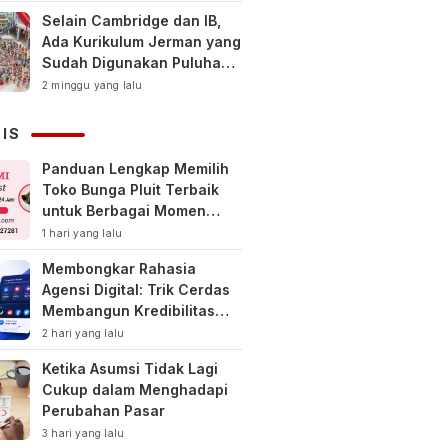
Selain Cambridge dan IB,
Ada Kurikulum Jerman yang
Sudah Digunakan Puluhan
Tahun di Indonesia
2 minggu yang lalu
NIS
Panduan Lengkap Memilih
Toko Bunga Pluit Terbaik
untuk Berbagai Momen
Spesial
1 hari yang lalu
Membongkar Rahasia
Agensi Digital: Trik Cerdas
Membangun Kredibilitas
Toko Online Baru
2 hari yang lalu
Ketika Asumsi Tidak Lagi
Cukup dalam Menghadapi
Perubahan Pasar
3 hari yang lalu