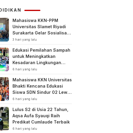
KUHAP
DIDIKAN
Mahasiswa KKN-PPM
Universitas Slamet Riyadi
Surakarta Gelar Sosialisasi
Pengelolaan Keuangan
3 hari yang lalu
Keluarga
Edukasi Pemilahan Sampah
untuk Meningkatkan
Kesadaran Lingkungan
Sejak Dini di SDN Pacul 1
6 hari yang lalu
dan TK Kartini
Mahasiswa KKN Universitas
Bhakti Kencana Edukasi
Siswa SDN Sindur 02 Lewat
Program SIGERCEP
6 hari yang lalu
Lulus S2 di Usia 22 Tahun,
Aqsa Aufa Syauqi Raih
Predikat Cumlaude Terbaik
6 hari yang lalu