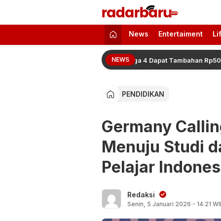
radarbaru.com
Informasi Berita Terbaru dan Terkini H
News
Entertaiment
Li
NEWS
den 2026 Resmi Naik, Juara 2 hingga 4 Dapat Tambahan Rp500 Juta
PENDIDIKAN
Germany Callin
Menuju Studi d
Pelajar Indones
Redaksi
Senin, 5 Januari 2026 - 14:21 W