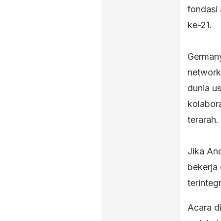
fondasi
ke-21.
Germany
networki
dunia u
kolabor
terarah.
Jika An
bekerja
terinteg
Acara d