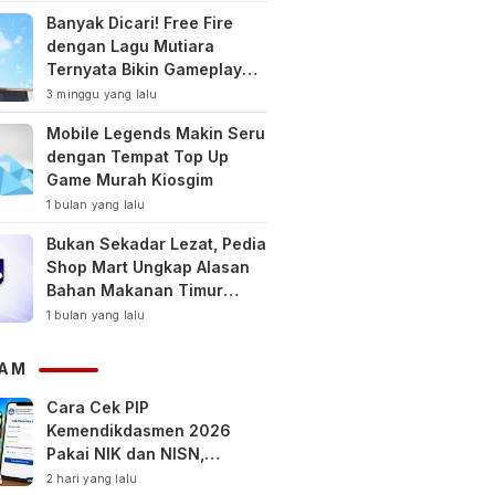
Banyak Dicari! Free Fire
dengan Lagu Mutiara
Ternyata Bikin Gameplay
Makin Keren
3 minggu yang lalu
Mobile Legends Makin Seru
dengan Tempat Top Up
Game Murah Kiosgim
1 bulan yang lalu
Bukan Sekadar Lezat, Pedia
Shop Mart Ungkap Alasan
Bahan Makanan Timur
Tengah Jadi Tren Gaya
1 bulan yang lalu
Hidup Sehat Modern
AM
Cara Cek PIP
Kemendikdasmen 2026
Pakai NIK dan NISN,
Bantuan hingga Rp1,8 Juta
2 hari yang lalu