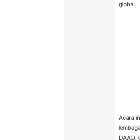
global.
Acara i
lembaga
DAAD, G