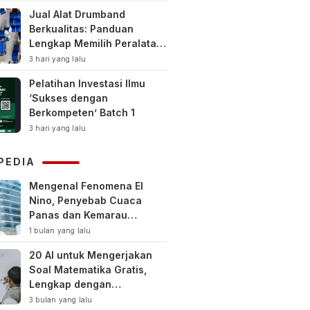
Jual Alat Drumband
Berkualitas: Panduan
Lengkap Memilih Peralatan
Drumband Terbaik untuk
3 hari yang lalu
Sekolah, Instansi, dan
Pelatihan Investasi Ilmu
Komunitas
‘Sukses dengan
Berkompeten’ Batch 1
3 hari yang lalu
PEDIA
Mengenal Fenomena El
Nino, Penyebab Cuaca
Panas dan Kemarau
Panjang
1 bulan yang lalu
20 AI untuk Mengerjakan
Soal Matematika Gratis,
Lengkap dengan
Pembahasan
3 bulan yang lalu