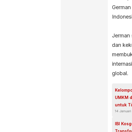
German 
Indonesi
Jerman 
dan keku
membuka
interna
global.
Kelompo
UMKM d
untuk T
14 Januari
IBI Kos
Transfor