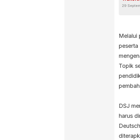
29 Septe
Melalui 
pesert
mengenai
Topik se
pendidi
pembah
DSJ men
harus di
Deutsch
diterap