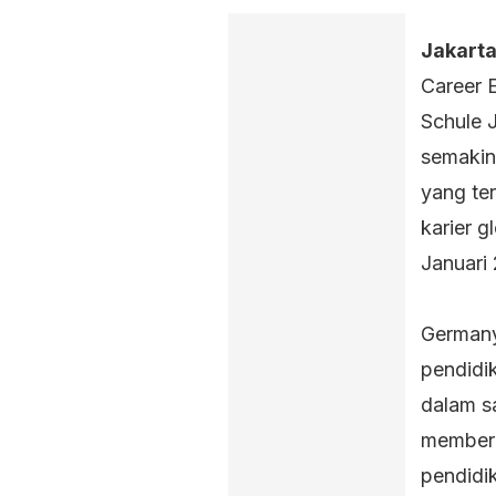
Jakarta
Career 
Schule 
semakin
yang te
karier g
Januari 
Germany
pendidi
dalam s
memberi
pendidi