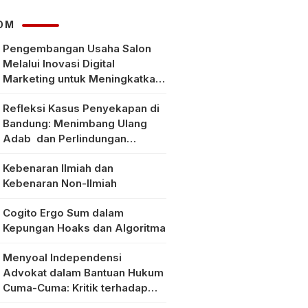
Klarifikasi Faktanya
OM
Pengembangan Usaha Salon
Melalui Inovasi Digital
Marketing untuk Meningkatkan
Pendapatan Masyarakat pada
Refleksi Kasus Penyekapan di
Salon Mitra, Selong Lombok
Bandung: Menimbang Ulang
Timur
Adab dan Perlindungan
Perempuan di Era Modern
Kebenaran Ilmiah dan
Kebenaran Non-Ilmiah
Cogito Ergo Sum dalam
Kepungan Hoaks dan Algoritma
Menyoal Independensi
Advokat dalam Bantuan Hukum
Cuma-Cuma: Kritik terhadap
Implementasi Pasal 56 Ayat (1)