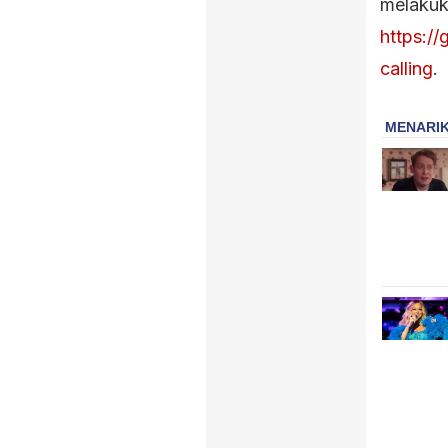
melakuk
https:/
calling
.