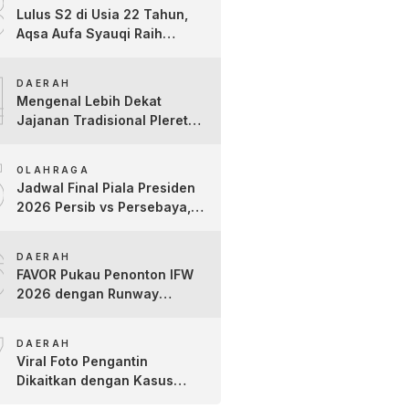
3
Lulus S2 di Usia 22 Tahun,
Aqsa Aufa Syauqi Raih
Predikat Cumlaude Terbaik
4
DAERAH
Mengenal Lebih Dekat
Jajanan Tradisional Pleret
Khas Bojonegoro Bersama
5
Pelaku Usaha Lokal
OLAHRAGA
Jadwal Final Piala Presiden
2026 Persib vs Persebaya,
Jam Tayang dan Link Live
6
Streaming
DAERAH
FAVOR Pukau Penonton IFW
2026 dengan Runway
Teatrikal “The Pixies Tales”
7
DAERAH
Viral Foto Pengantin
Dikaitkan dengan Kasus
Yank Uwes Yank, Ini