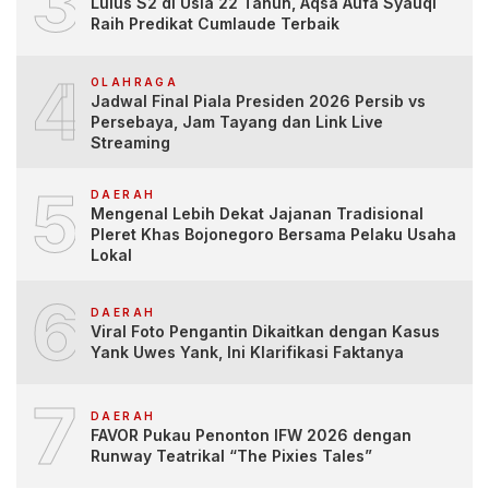
3
Lulus S2 di Usia 22 Tahun, Aqsa Aufa Syauqi
Raih Predikat Cumlaude Terbaik
4
OLAHRAGA
Jadwal Final Piala Presiden 2026 Persib vs
Persebaya, Jam Tayang dan Link Live
Streaming
5
DAERAH
Mengenal Lebih Dekat Jajanan Tradisional
Pleret Khas Bojonegoro Bersama Pelaku Usaha
Lokal
6
DAERAH
Viral Foto Pengantin Dikaitkan dengan Kasus
Yank Uwes Yank, Ini Klarifikasi Faktanya
7
DAERAH
FAVOR Pukau Penonton IFW 2026 dengan
Runway Teatrikal “The Pixies Tales”