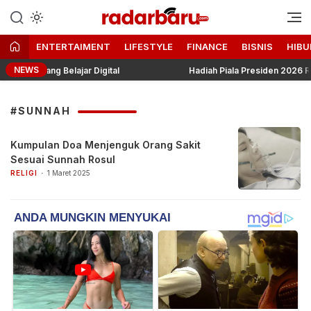
Informasi Berita Terbaru dan
radarbaru.com
Terkini Hari Ini
ENTERTAIMENT
LIFESTYLE
FINANCE
BISNIS
HIBU
NEWS
e Ruang Belajar Digital
Hadiah Piala Presiden 2026 Resmi 
#SUNNAH
Kumpulan Doa Menjenguk Orang Sakit
Sesuai Sunnah Rosul
RELIGI
1 Maret 2025