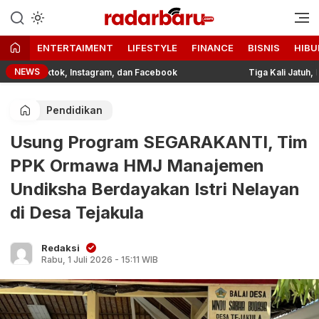
Informasi Berita Terbaru dan
radarbaru.com
Terkini Hari Ini
ENTERTAIMENT
LIFESTYLE
FINANCE
BISNIS
HIBU
NEWS
i Tiktok, Instagram, dan Facebook
Tiga Kali Jatuh, Bangki
Pendidikan
Usung Program SEGARAKANTI, Tim
PPK Ormawa HMJ Manajemen
Undiksha Berdayakan Istri Nelayan
di Desa Tejakula
Redaksi
Rabu, 1 Juli 2026 - 15:11 WIB