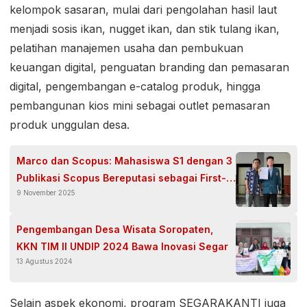
kelompok sasaran, mulai dari pengolahan hasil laut
menjadi sosis ikan, nugget ikan, dan stik tulang ikan,
pelatihan manajemen usaha dan pembukuan
keuangan digital, penguatan branding dan pemasaran
digital, pengembangan e-catalog produk, hingga
pembangunan kios mini sebagai outlet pemasaran
produk unggulan desa.
Marco dan Scopus: Mahasiswa S1 dengan 3
Publikasi Scopus Bereputasi sebagai First-
9 November 2025
Author Tanpa Bayar, Kok Bisa?
Pengembangan Desa Wisata Soropaten,
KKN TIM II UNDIP 2024 Bawa Inovasi Segar
13 Agustus 2024
Selain aspek ekonomi, program SEGARAKANTI juga