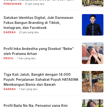
Desa Pacul, Bojonegoro
PENDIDIKAN
21 jam yang lalu
Satukan Identitas Digital, Juki Darmawan
Fokus Bangun Branding di Tiktok,
Instagram, dan Facebook
DAERAH
22 jam yang lalu
Profil Inka Andestha yang Disebut “Bebe”
oleh Pratama Arhan
PROFIL
1 hari yang lalu
Tiga Kali Jatuh, Bangkit dengan 14.000
Puyuh: Perjalanan Sahabat Puyuh HATASWA
Membangun Bisnis dari Bawah
DAERAH
1 hari yang lalu
Profil Baila No Na, Penyanyi yang Kini