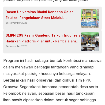
Dosen Universitas Bhakti Kencana Gelar
Edukasi Pengelolaan Stres Melalui
26 November 2025
Aromaterapi di SMK Bhakti Kencana
Majalaya
SMPN 269 Resmi Gandeng Telkom Indonesia
Hadirkan Platform Pijar untuk Pembelajaran
24 November 2025
Modern
Program ini hadir sebagai bentuk kontribusi mahasiswa
dalam menjawab berbagai tantangan yang dihadapi
masyarakat pesisir, khususnya keluarga nelayan.
Berdasarkan hasil observasi dan diskusi Tim PPK
Ormawa Segarakanti bersama pemerintah desa serta
kelompok nelayan, sebagian besar hasil tangkapan
ikan masih dipasarkan dalam bentuk segar sehingga