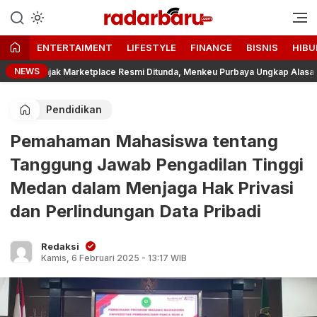
Informasi Berita Terbaru dan
radarbaru.com
Terkini Hari Ini
ENTERTAIMENT
LIFESTYLE
FINANCE
BISNIS
HIBU
NEWS
ajak Marketplace Resmi Ditunda, Menkeu Purbaya Ungkap Alasannya
Pendidikan
Pemahaman Mahasiswa tentang
Tanggung Jawab Pengadilan Tinggi
Medan dalam Menjaga Hak Privasi
dan Perlindungan Data Pribadi
Redaksi
Kamis, 6 Februari 2025 - 13:17 WIB