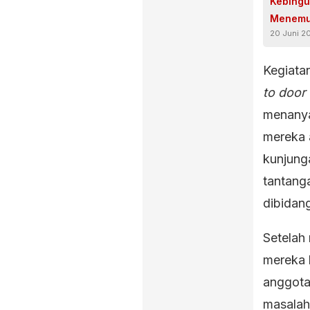
Kebingu
Menemu
20 Juni 2
Kegiata
to door
menanya
mereka 
kunjung
tantang
dibidan
Setelah
mereka 
anggota
masalah 