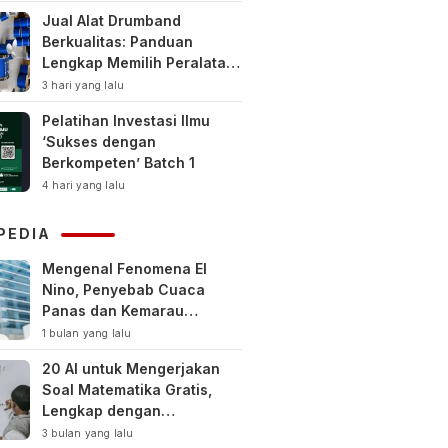
Jual Alat Drumband
Berkualitas: Panduan
Lengkap Memilih Peralatan
Drumband Terbaik untuk
3 hari yang lalu
Sekolah, Instansi, dan
Pelatihan Investasi Ilmu
Komunitas
‘Sukses dengan
Berkompeten’ Batch 1
4 hari yang lalu
PEDIA
Mengenal Fenomena El
Nino, Penyebab Cuaca
Panas dan Kemarau
Panjang
1 bulan yang lalu
20 AI untuk Mengerjakan
Soal Matematika Gratis,
Lengkap dengan
Pembahasan
3 bulan yang lalu