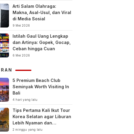
Arti Salam Olahraga:
Makna, Asal-Usul, dan Viral
di Media Sosial
9 Mei 2026
Istilah Gaul Uang Lengkap
dan Artinya: Gopek, Gocap,
Ceban hingga Cuan
6 Mei 2026
URAN
5 Premium Beach Club
Seminyak Worth Visiting In
Bali
4 hari yang lalu
Tips Pertama Kali Ikut Tour
Korea Selatan agar Liburan
Lebih Nyaman dan
Berkesan
2 minggu yang lalu