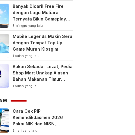
Banyak Dicari! Free Fire
dengan Lagu Mutiara
Ternyata Bikin Gameplay
Makin Keren
3 minggu yang lalu
Mobile Legends Makin Seru
dengan Tempat Top Up
Game Murah Kiosgim
1 bulan yang lalu
Bukan Sekadar Lezat, Pedia
Shop Mart Ungkap Alasan
Bahan Makanan Timur
Tengah Jadi Tren Gaya
1 bulan yang lalu
Hidup Sehat Modern
AM
Cara Cek PIP
Kemendikdasmen 2026
Pakai NIK dan NISN,
Bantuan hingga Rp1,8 Juta
3 hari yang lalu