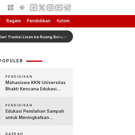
f
Ragam
Pendidikan
Kolom
i Lisan ke Ruang Belajar Digital
Hadiah Piala Presid
POPULER
PENDIDIKAN
Mahasiswa KKN Universitas
Bhakti Kencana Edukasi
Siswa SDN Sindur 02 Lewat
2
Program SIGERCEP
PENDIDIKAN
Edukasi Pemilahan Sampah
untuk Meningkatkan
Kesadaran Lingkungan Sejak
Dini di SDN Pacul 1 dan TK
DAERAH