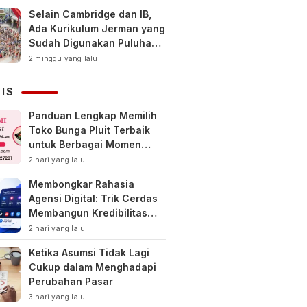
Selain Cambridge dan IB,
Ada Kurikulum Jerman yang
Sudah Digunakan Puluhan
Tahun di Indonesia
2 minggu yang lalu
NIS
Panduan Lengkap Memilih
Toko Bunga Pluit Terbaik
untuk Berbagai Momen
Spesial
2 hari yang lalu
Membongkar Rahasia
Agensi Digital: Trik Cerdas
Membangun Kredibilitas
Toko Online Baru
2 hari yang lalu
Ketika Asumsi Tidak Lagi
Cukup dalam Menghadapi
Perubahan Pasar
3 hari yang lalu