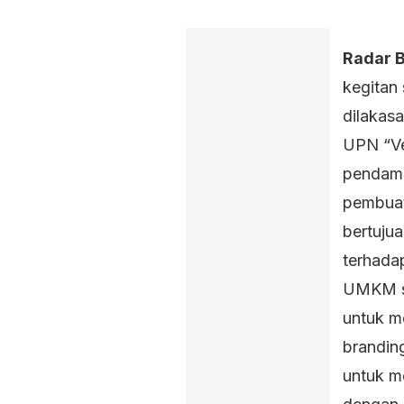
Radar 
kegitan
dilakas
UPN “Ve
pendam
pembuat
bertuju
terhada
UMKM sa
untuk m
branding
untuk m