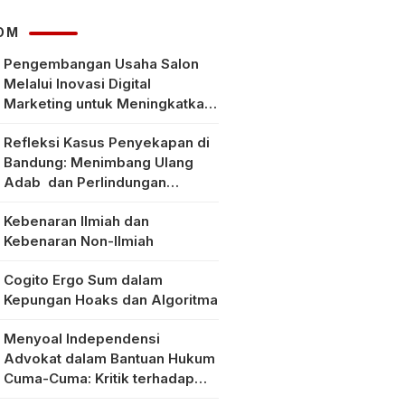
hingga Rp1,8 Juta
OM
Pengembangan Usaha Salon
Melalui Inovasi Digital
Marketing untuk Meningkatkan
Pendapatan Masyarakat pada
Refleksi Kasus Penyekapan di
Salon Mitra, Selong Lombok
Bandung: Menimbang Ulang
Timur
Adab dan Perlindungan
Perempuan di Era Modern
Kebenaran Ilmiah dan
Kebenaran Non-Ilmiah
Cogito Ergo Sum dalam
Kepungan Hoaks dan Algoritma
Menyoal Independensi
Advokat dalam Bantuan Hukum
Cuma-Cuma: Kritik terhadap
Implementasi Pasal 56 Ayat (1)