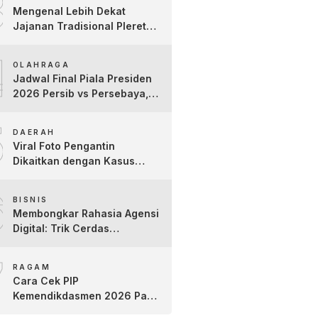
3
Kartini
Mengenal Lebih Dekat
Jajanan Tradisional Pleret
Khas Bojonegoro Bersama
4
Pelaku Usaha Lokal
OLAHRAGA
Jadwal Final Piala Presiden
2026 Persib vs Persebaya,
Jam Tayang dan Link Live
5
Streaming
DAERAH
Viral Foto Pengantin
Dikaitkan dengan Kasus
Yank Uwes Yank, Ini
6
Klarifikasi Faktanya
BISNIS
Membongkar Rahasia Agensi
Digital: Trik Cerdas
Membangun Kredibilitas
7
Toko Online Baru
RAGAM
Cara Cek PIP
Kemendikdasmen 2026 Pakai
NIK dan NISN, Bantuan