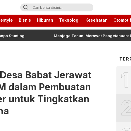
ari Ini
festyle
Bisnis
Hiburan
Teknologi
Kesehatan
Otomoti
nting
Menjaga Tenun, Merawat Pengetahuan: Dari Tradis
TER
1
 Desa Babat Jerawat
M dalam Pembuatan
r untuk Tingkatkan
ha