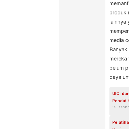
memanfa
produk 
lainnya 
memperk
media c
Banyak 
mereka 
belum p
daya un
UICI da
Pendidi
14 Februa
Pelatih