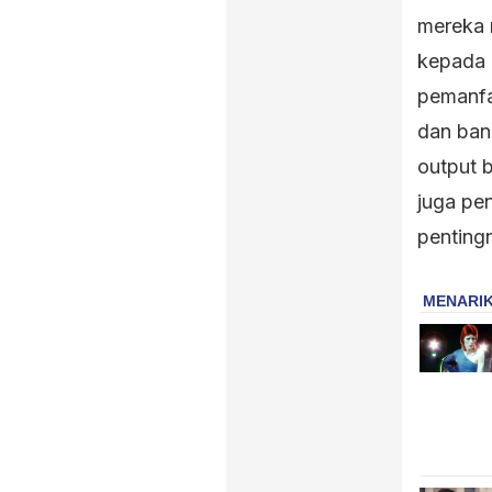
mereka 
kepada 
pemanfa
dan bann
output 
juga pe
penting