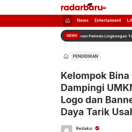
radarbaru.com
Informasi Berita Terbaru dan Terkini H
News
Entertaiment
Li
NEWS
 Manfaat PT MMI Sukseskan Program Pelindo Lingkungan Tanpa Stu
PENDIDIKAN
Kelompok Bina
Dampingi UMK
Logo dan Banne
Daya Tarik Usa
Redaksi