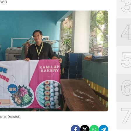
 WIB
to: Dok/Ist).