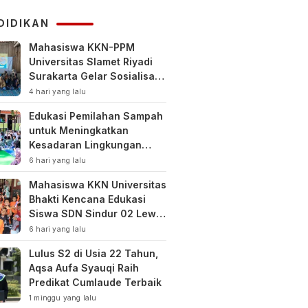
KUHAP
DIDIKAN
Mahasiswa KKN-PPM
Universitas Slamet Riyadi
Surakarta Gelar Sosialisasi
Pengelolaan Keuangan
4 hari yang lalu
Keluarga
Edukasi Pemilahan Sampah
untuk Meningkatkan
Kesadaran Lingkungan
Sejak Dini di SDN Pacul 1
6 hari yang lalu
dan TK Kartini
Mahasiswa KKN Universitas
Bhakti Kencana Edukasi
Siswa SDN Sindur 02 Lewat
Program SIGERCEP
6 hari yang lalu
Lulus S2 di Usia 22 Tahun,
Aqsa Aufa Syauqi Raih
Predikat Cumlaude Terbaik
1 minggu yang lalu