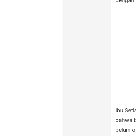
dengan 
Ibu Set
bahwa b
belum o